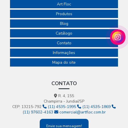
Art Floc
Produtos
Blog
Catálogo
Contato
Informações
Mapa do site
CONTATO
R. 4, 155
Champirra - Jundiaí/SP
CEP: 13215-792
(11) 4535-1995
(11) 4535-1869
(11) 97602-4163
comercial@artfloc.com.br
Envie sua mensagem!