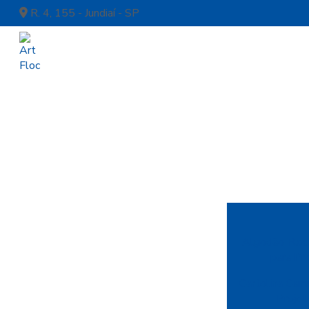
R. 4, 155 - Jundiaí - SP
Algodão Floca
para Pr
Cartolina Cam
Projet