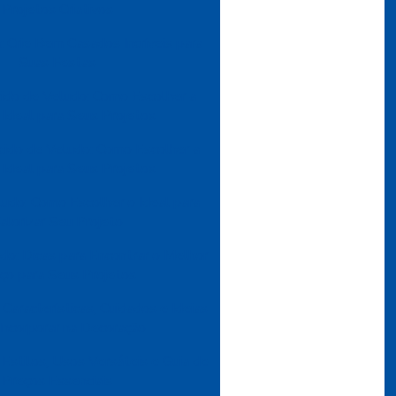
Projetos Criativos
 Crie Bem Casados Incríveis para
Suas Festas
ido de Veludo: Como Escolher a
Ideal para Seus Projetos
cido de Veludo: Como Escolher a
Ideal para Seus Projetos
udo: Como Escolher o Ideal para
alorizar Seu Projeto
do: Dicas para Encontrar o Melhor
ço para Seus Projetos
Características, Cuidados e Ideias
 Incorporar na Decoração
 Estilos, Usos Versáteis e Guia de
Preços Essenciais