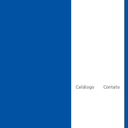
o Sobre Algodão Flocado e Suas
plicações Essenciais
ivas para aproveitar a cartolina
trabalhos manuais e decoração
 do Tecido Veludo: Tipos, Preços
enciais para Moda e Decoração
 para Comprar Tecido de Veludo e
Seus Projetos de Decoração
 Tipos, Preços e Dicas Essenciais
para Seus Projetos
Catálogo
Contato
 Bem Casado: Versatilidade para
es e Decorações Criativas
Impermeável: Versatilidade para
os Criativos e Decorativos
om Parafinado: Vantagens para