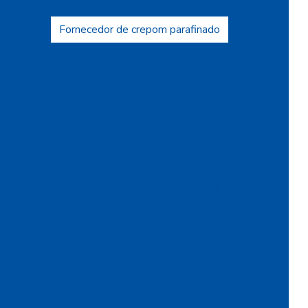
Fornecedor de cartolina camurça
Fornecedor de crepom parafinado
Fornecedor de floco de nylon
Fornecedor de papel camurça
Fornecedor de papel crepom
Fornecedor de papel crepom parafinado
Fornecedor de papel veludo
Fornecedor de tecido flocado
Fornecedor de veludo
Fornecedor de veludo para automóvel
Fornecedor de veludo sintético
Indústria de flocagem
Indústria de papel crepom
Indústria de papel de seda
Pacote de papel de seda
Papel aveludado