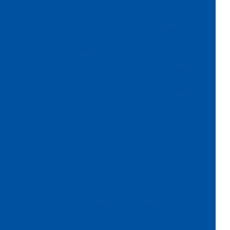
Papel de seda colorido
Papel seda dourado
Papel veludo
Papel veludo onde comprar
Papel veludo valor
Preço do tecido veludo
Preço do veludo por metro
Serviço de flocagem
Tecido algodão flocado
Tecido aveludado automotivo
Tecido flocado
Tecido flocado de nylon
Tecido floco de algodão
Tecido inflável de pvc
Tecido de pvc inflável
Tecido tule flocado
Tecido veludo
Tecido veludo atacado
Tecido veludo automotivo
Tecido veludo automotivo comprar
Tecido veludo comprar
Tecido veludo flocado