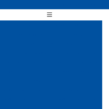
4535-1869
(11) 97602-4163
comercial@artfloc.com.br
Algodão flocado
Cartolina camurça
Crepom parafinado
Empresa de flocagem
Empresa de flocos de nylon
Empresa de papel camurça
Empresa de papel crepom
Empresa que faz flocagem
Empresa de tecido flocado
Empresa de venda de veludo
Fábrica de flocagem
Fábrica de papel crepom
Fábrica de papel crepom em sp
Fábrica papel de seda
Fábrica de papel de seda sp
Fábrica de papel veludo
Fábrica de tecido flocado
Fábrica de tecido de veludo