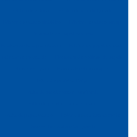
Fábrica de veludo
Fábrica de veludo flocado
Fábrica de veludo sintético
Fábrica de veludo em sp
Fabricante de papel camurça
Fabricante de papel crepom
Fabricante papel de seda
Fabricante de veludo
Flocagem de bobinas de papéis
Flocos de nylon
Flocos de nylon comprar
Folha de papel camurça
Folha de papel crepom parafinado
Folha de papel de seda atacado
Folha de papel veludo
Folha de seda fluorescente
Fornecedor de algodão flocado