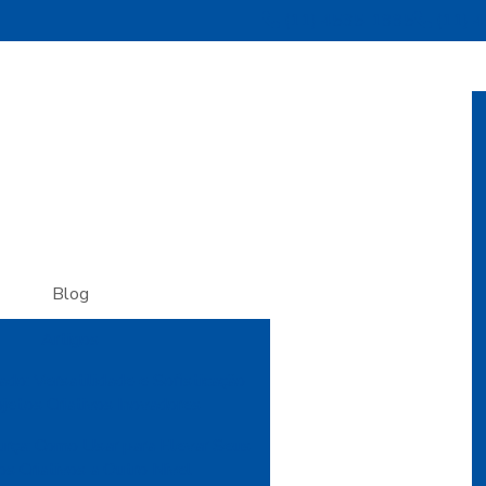
(11) 4535-1995
(11) 
Blog
Artigos
do: Versatilidade e Sofisticação
ojetos Criativos Inovadores
urça: Como Usar para Elevar Seus
os Criativos a Outro Nível