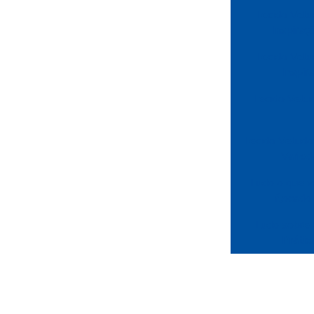
Tecido Velu
Inspira
Tecido Velu
Inspir
Tecido Velu
Tecido Veludo
Varied
Tudo o que v
flocado 
Tudo sobre 
Prátic