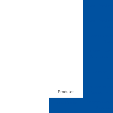
Como Escolher
E
Como Escolher 
Seus
Como Escolhe
Seus
Como Usar P
Potencializa
Conheça os Be
Cri
Crepom Imperm
Produtos
Valorizar Pr
Crepom Parafin
Linha Papéis
Potencial
Papel Camurça