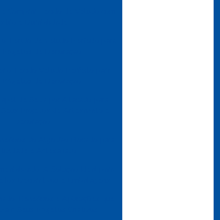
 e Comprar Tecido de Veludo com
stilo e Durabilidade
o Tecido de Veludo Perfeito para
 Projetos de Decoração
r o Tecido Veludo Perfeito para
 Projetos de Decoração
apel de Seda por Atacado para
r Seus Projetos de Artesanato e
Decoração
nefícios do Algodão Flocado para
atividade e Artesanato
eabilizado: A Solução Ideal para
ojetos Decorativos e Embalagens
ado: Benefícios e Aplicações que
izam Seus Projetos Criativos