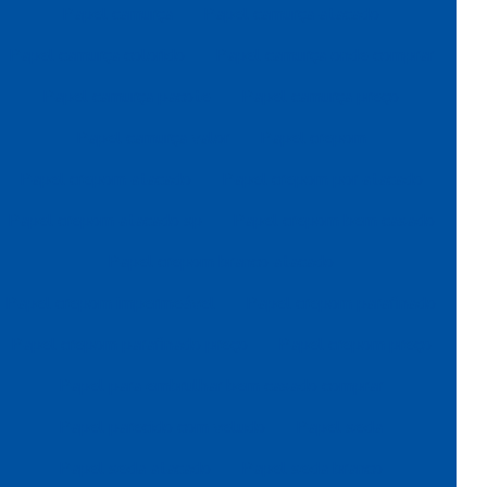
Papel camurça
Papel camurça atacado
Papel camurça colorido
Papel camurça onde comprar
Papel camurça pacote
Papel camurça preço
Papel camurça valor
Papel crepom
Papel crepom atacado
Papel crepom por atacado
Papel crepom atacado sp
Papel crepom bem casado
Papel crepom branco atacado
Papel crepom impermeável
Papel crepom parafinado
Papel crepom parafinado preço
Papel crepom preço
Papel para embrulhar bem casado comprar
Papel parecido com veludo
Papel seda
Papel seda atacado
Papel seda branco