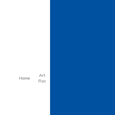
Descubra Tud
Cartolina
A
Camurça
Dicas criat
Papel Veludo
camurça em 
Papel Crepom
Guia Completo
e Dicas Ess
ArtCrepe
Guia Essencial
Papel de Seda
Renovar 
Linha Têxtil
Papel Camurça:
Tecido Veludo
Art
Home
Floc
Papel Crepom
Veludos
Criaçõ
Automotivos
Papel Crepom 
Tecido
Projet
Camurça
Papel Crep
PVC Inflável