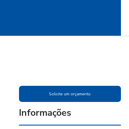
Tecido veludo preço
Tecido veludo sintético
Veludo automotivo
Veludo sintético
Vendedor de papel de seda atacado
Solicite um orçamento
Informações