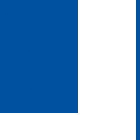
do: Guia Completo com Dicas e
ções para Moda e Decoração
do: Guia Completo com Dicas e
ações para Sua Decoração
do: Guia Completo para Usar em
Moda e Decoração
: Guia Completo sobre Qualidade,
ades e Preços Acessíveis
ocê precisa saber sobre algodão
e suas principais utilidades
Crepom Parafinado: Aplicações
as e Benefícios Essenciais