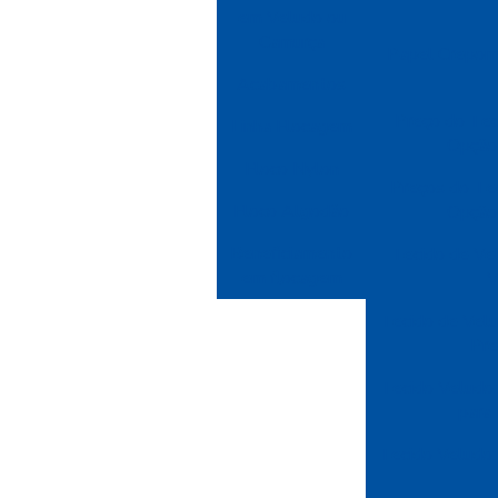
em Veludo ou
Camurça
Papel Crepom:
Acabamentos
Preço do Tec
Linha Flocagem
Opção 
Floco Nylon
Preços do Te
Floco Algodão
Opção 
Beneficiamento
Tecido de Vel
em flocagem
V
Tecido de Velu
Pre
Tecido Veludo: 
para
Tecido Veludo: