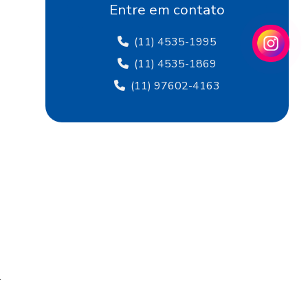
Fábrica de flocagem
Entre em contato
Fábrica de papel crepom
(11) 4535-1995
Fábrica de papel crepom em sp
(11) 4535-1869
(11) 97602-4163
Fábrica papel de seda
Fábrica de papel de seda sp
Fábrica de papel veludo
Fábrica de tecido flocado
Fábrica de tecido de veludo
Fábrica de veludo
Fábrica de veludo flocado
r
Fábrica de veludo sintético