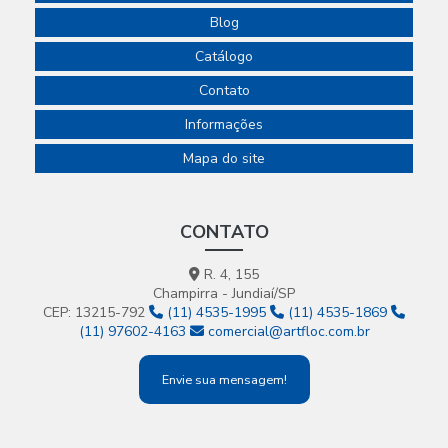
Blog
Catálogo
Contato
Informações
Mapa do site
CONTATO
R. 4, 155
Champirra - Jundiaí/SP
CEP: 13215-792
(11) 4535-1995
(11) 4535-1869
(11) 97602-4163
comercial@artfloc.com.br
Envie sua mensagem!