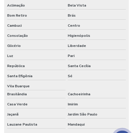
Aclimação
Bela Vista
Papel crepom parafinado preço
Bom Retiro
Brás
Papel crepom preço
Cambuci
Centro
Papel para embrulhar bem casado comprar
Consolação
Higienópolis
Papel parecido com veludo
Glicério
Liberdade
Papel seda
Luz
Pari
Papel seda atacado
República
Santa Cecília
Santa Efigênia
Sé
Papel seda branco
Vila Buarque
Papel de seda colorido
Brasilândia
Cachoeirinha
Papel seda dourado
Casa Verde
Imirim
Papel veludo
Jaçanã
Jardim São Paulo
Papel veludo onde comprar
Lauzane Paulista
Mandaqui
Papel veludo valor