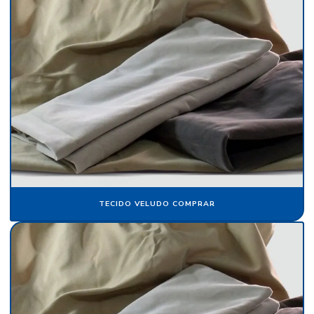
Folha de papel camurça
Folha de papel crepom parafinado
Folha de papel de seda atacado
Folha de papel veludo
Folha de seda fluorescente
Fornecedor de algodão flocado
Fornecedor de cartolina camurça
Fornecedor de crepom parafinado
TECIDO VELUDO COMPRAR
Fornecedor de floco de nylon
Fornecedor de papel camurça
Fornecedor de papel crepom
Fornecedor de papel crepom parafinado