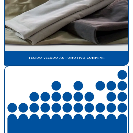
Fornecedor de papel veludo
Fornecedor de tecido flocado
Fornecedor de veludo
Fornecedor de veludo para automóvel
Fornecedor de veludo sintético
Indústria de flocagem
TECIDO VELUDO AUTOMOTIVO COMPRAR
Indústria de papel crepom
Indústria de papel de seda
Pacote de papel de seda
Papel aveludado
Papel camurça
Papel camurça atacado