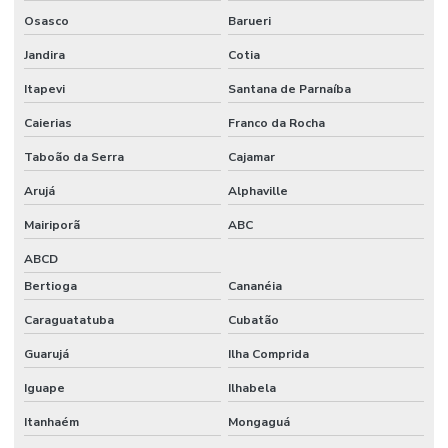
Osasco
Barueri
Jandira
Cotia
Itapevi
Santana de Parnaíba
Caierias
Franco da Rocha
Taboão da Serra
Cajamar
Arujá
Alphaville
Mairiporã
ABC
ABCD
Bertioga
Cananéia
Caraguatatuba
Cubatão
Guarujá
Ilha Comprida
Iguape
Ilhabela
Itanhaém
Mongaguá