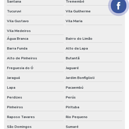
Santana
Tremembé
Preço do tecido veludo
Tucuruvi
Vila Guilherme
Preço do veludo por metro
Vila Gustavo
Vila Maria
Serviço de flocagem
Vila Medeiros
Água Branca
Bairro do Limão
Tecido algodão flocado
Barra Funda
Alto da Lapa
Tecido aveludado automotivo
Alto de Pinheiros
Butantã
Tecido flocado
Freguesia do Ó
Jaguaré
Tecido flocado de nylon
Jaraguá
Jardim Bonfiglioli
Tecido floco de algodão
Lapa
Pacaembú
Tecido inflável de pvc
Perdizes
Perús
Tecido de pvc inflável
Pinheiros
Pirituba
Tecido tule flocado
Raposo Tavares
Rio Pequeno
Tecido veludo
São Domingos
Sumaré