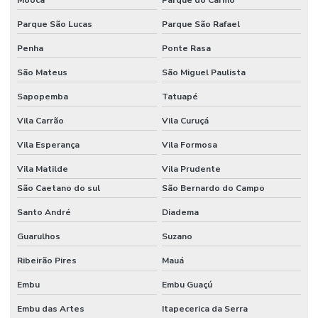
Moóca
Parque do Carmo
Parque São Lucas
Parque São Rafael
Penha
Ponte Rasa
São Mateus
São Miguel Paulista
Sapopemba
Tatuapé
Vila Carrão
Vila Curuçá
Vila Esperança
Vila Formosa
Vila Matilde
Vila Prudente
São Caetano do sul
São Bernardo do Campo
Santo André
Diadema
Guarulhos
Suzano
Ribeirão Pires
Mauá
Embu
Embu Guaçú
Embu das Artes
Itapecerica da Serra