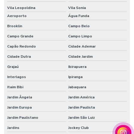
Vila Leopoldina
Vila Sonia
Tecido veludo atacado
Aeroporto
Água Funda
Tecido veludo automotivo
Brooklin
Campo Belo
Tecido veludo automotivo comprar
Campo Grande
Campo Limpo
Tecido veludo comprar
Capão Redondo
Cidade Ademar
Tecido veludo flocado
Cidade Dutra
Cidade Jardim
Tecido veludo preço
Grajaú
Ibirapuera
Tecido veludo sintético
Interlagos
Ipiranga
Veludo automotivo
Itaim Bibi
Jabaquara
Veludo sintético
Jardim Ângela
Jardim América
Jardim Europa
Jardim Paulista
Vendedor de papel de seda atacado
Jardim Paulistano
Jardim São Luiz
Jardins
Jockey Club