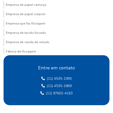
Empresa de papel camurça
Empresa de papel crepom
Empresa que faz flocagem
Empresa de tecido flocado
Empresa de venda de veludo
Fábrica de flocagem
Fábrica de papel crepom
Entre em contato
Fábrica de papel crepom em sp
(11) 4535-1995
Fábrica papel de seda
(11) 4535-1869
Fábrica de papel de seda sp
(11) 97602-4163
Fábrica de papel veludo
Fábrica de tecido flocado