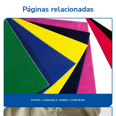
Fábrica de tecido de veludo
Páginas relacionadas
Fábrica de veludo
Fábrica de veludo flocado
Fábrica de veludo sintético
Fábrica de veludo em sp
Fabricante de papel camurça
Fabricante de papel crepom
Fabricante papel de seda
Fabricante de veludo
Flocagem de bobinas de papéis
Flocos de nylon
PAPEL CAMURÇA ONDE COMPRAR
Flocos de nylon comprar