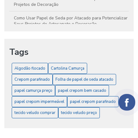
Projetos de Decoração
Como Usar Papel de Seda por Atacado para Potencializar
Seus Projetos de Artesanato e Decoração
Conheça os Benefícios do Algodão Flocado para
Criatividade e Artesanato
Tags
Crepom Impermeabilizado: A Solução Ideal para Valorizar
Projetos Decorativos e Embalagens
Algodão flocado
Cartolina Camurça
Crepom Parafinado: Benefícios e Aplicações que
Crepom parafinado
Folha de papel de seda atacado
Potencializam Seus Projetos Criativos
papel camurça preço
papel crepom bem casado
Descubra Tudo Sobre Algodão Flocado e Suas
Aplicações Essenciais
papel crepom impermeável
papel crepom parafinado
tecido veludo comprar
tecido veludo preço
Dicas criativas para aproveitar a cartolina camurça em
trabalhos manuais e decoração
Guia Completo do Tecido Veludo: Tipos, Preços e Dicas