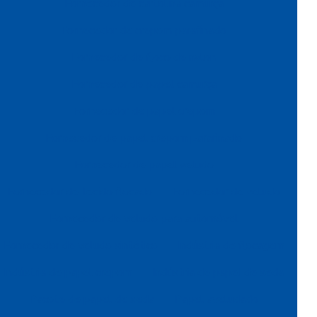
Fornecedor de cartolina camurça
Fornecedor de crepom parafinado
Fornecedor de floco de nylon
Fornecedor de papel camurça
Fornecedor de papel crepom
Fornecedor de papel crepom parafinado
Fornecedor de papel veludo
Fornecedor de tecido flocado
Fornecedor de veludo
Fornecedor de veludo para automóvel
Fornecedor de veludo sintético
Indústria de flocagem
Indústria de papel crepom
Indústria de papel de seda
Pacote de papel de seda
Papel aveludado