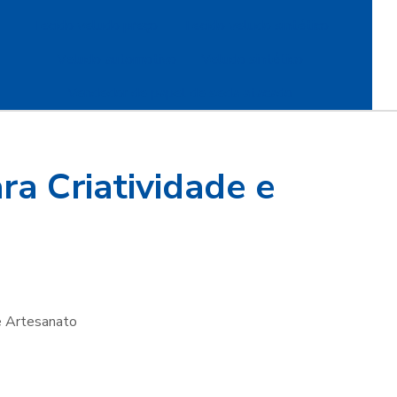
Tecido veludo preço
Tecido veludo sintético
Veludo automotivo
Veludo sintético
Vendedor de papel de seda atacado
a Criatividade e