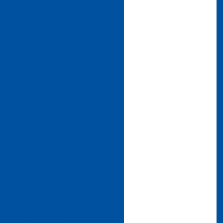
Projetos Criativos
 Crie Bem Casados Incríveis para
Suas Festas
ido de Veludo: Como Escolher a
Ideal para Seus Projetos
cido de Veludo: Como Escolher a
Ideal para Seus Projetos
udo: Como Escolher o Ideal para
alorizar Seu Projeto
do: Dicas para Encontrar o Melhor
ço para Seus Projetos
Características, Cuidados e Ideias
 Incorporar na Decoração
 Estilos, Usos Versáteis e Guia de
Preços Essenciais