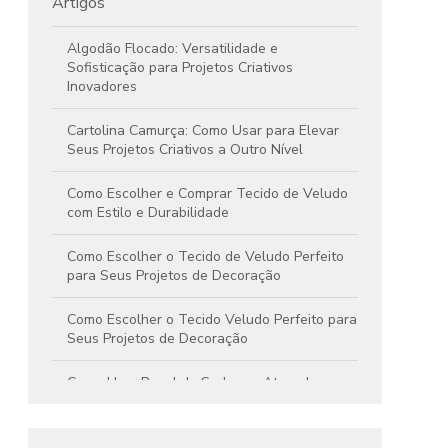
Artigos
Algodão Flocado: Versatilidade e
Sofisticação para Projetos Criativos
Inovadores
Cartolina Camurça: Como Usar para Elevar
Seus Projetos Criativos a Outro Nível
Como Escolher e Comprar Tecido de Veludo
com Estilo e Durabilidade
Como Escolher o Tecido de Veludo Perfeito
para Seus Projetos de Decoração
Como Escolher o Tecido Veludo Perfeito para
Seus Projetos de Decoração
Como Usar Papel de Seda por Atacado para
Potencializar Seus Projetos de Artesanato e
Decoração