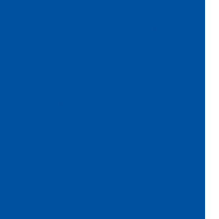
Papel de seda colorido
Papel seda dourado
Papel veludo
Papel veludo onde comprar
Papel veludo valor
Preço do tecido veludo
Preço do veludo por metro
Serviço de flocagem
Tecido algodão flocado
Tecido aveludado automotivo
Tecido flocado
Tecido flocado de nylon
Tecido floco de algodão
Tecido inflável de pvc
Tecido de pvc inflável
Tecido tule flocado
Tecido veludo
Tecido veludo atacado
Tecido veludo automotivo
Tecido veludo automotivo comprar
Tecido veludo comprar
Tecido veludo flocado