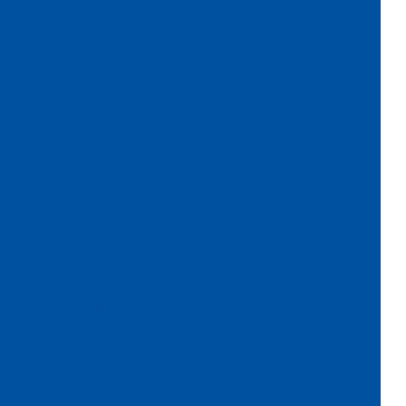
Fábrica de veludo
Fábrica de veludo flocado
Fábrica de veludo sintético
Fábrica de veludo em sp
Fabricante de papel camurça
Fabricante de papel crepom
Fabricante papel de seda
Fabricante de veludo
Flocagem de bobinas de papéis
Flocos de nylon
Flocos de nylon comprar
Folha de papel camurça
Folha de papel crepom parafinado
Folha de papel de seda atacado
Folha de papel veludo
Folha de seda fluorescente
Fornecedor de algodão flocado