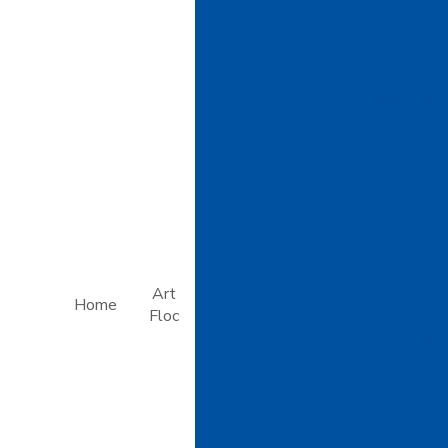
Descubra Tud
Cartolina
A
Camurça
Dicas criat
Papel Veludo
camurça em 
Papel Crepom
Guia Completo
e Dicas Ess
ArtCrepe
Guia Essencial
Papel de Seda
Renovar 
Linha Têxtil
Papel Camurça:
Tecido Veludo
Art
Home
Floc
Papel Crepom
Veludos
Criaçõ
Automotivos
Papel Crepom 
Tecido
Projet
Camurça
Papel Crep
PVC Inflável