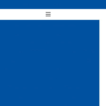
4535-1869
(11) 97602-4163
comercial@artfloc.com.br
Algodão flocado
Cartolina camurça
Crepom parafinado
Empresa de flocagem
Empresa de flocos de nylon
Empresa de papel camurça
Empresa de papel crepom
Empresa que faz flocagem
Empresa de tecido flocado
Empresa de venda de veludo
Fábrica de flocagem
Fábrica de papel crepom
Fábrica de papel crepom em sp
Fábrica papel de seda
Fábrica de papel de seda sp
Fábrica de papel veludo
Fábrica de tecido flocado
Fábrica de tecido de veludo