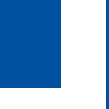
do: Guia Completo com Dicas e
ções para Moda e Decoração
do: Guia Completo com Dicas e
ações para Sua Decoração
do: Guia Completo para Usar em
Moda e Decoração
: Guia Completo sobre Qualidade,
ades e Preços Acessíveis
ocê precisa saber sobre algodão
e suas principais utilidades
Crepom Parafinado: Aplicações
as e Benefícios Essenciais