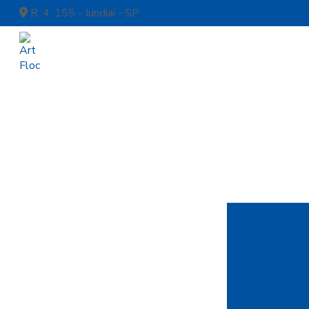
R. 4, 155 - Jundiaí - SP
Algodão Floca
para Pr
Cartolina Cam
Projet