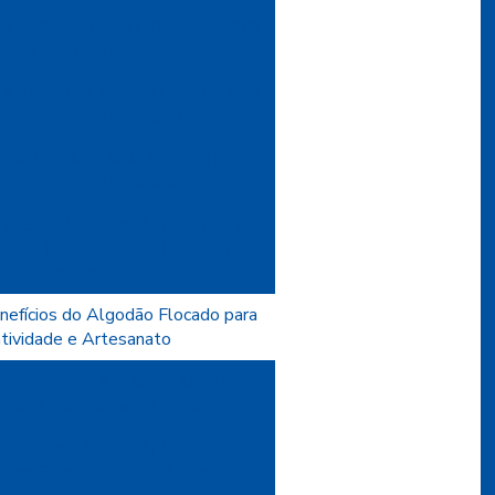
 e Comprar Tecido de Veludo com
stilo e Durabilidade
o Tecido de Veludo Perfeito para
 Projetos de Decoração
r o Tecido Veludo Perfeito para
 Projetos de Decoração
apel de Seda por Atacado para
r Seus Projetos de Artesanato e
Decoração
nefícios do Algodão Flocado para
atividade e Artesanato
eabilizado: A Solução Ideal para
ojetos Decorativos e Embalagens
ado: Benefícios e Aplicações que
izam Seus Projetos Criativos