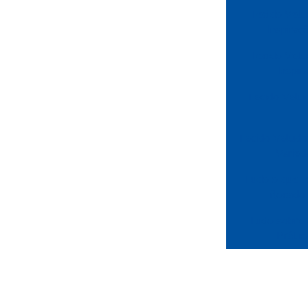
Tecido Velu
Inspira
Tecido Velu
Inspir
Tecido Velu
Tecido Veludo
Varied
Tudo o que v
flocado 
Tudo sobre 
Prátic