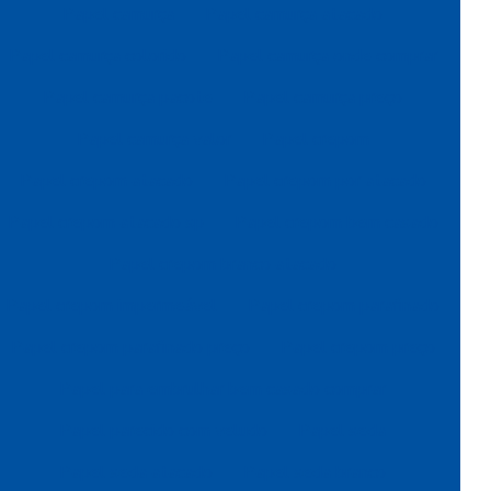
Papel camurça
Papel camurça atacado
Papel camurça colorido
Papel camurça onde comprar
Papel camurça pacote
Papel camurça preço
Papel camurça valor
Papel crepom
Papel crepom atacado
Papel crepom por atacado
Papel crepom atacado sp
Papel crepom bem casado
Papel crepom branco atacado
Papel crepom impermeável
Papel crepom parafinado
Papel crepom parafinado preço
Papel crepom preço
Papel para embrulhar bem casado comprar
Papel parecido com veludo
Papel seda
Papel seda atacado
Papel seda branco