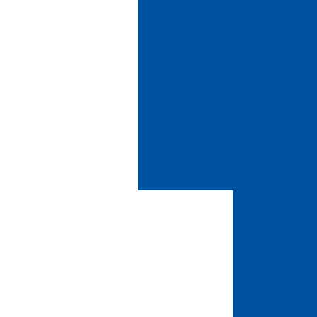
em Veludo ou
Camurça
Papel Crepom:
Acabamentos
Preço do Tec
Linha Flocagem
Opção 
Floco Nylon
Preços do Te
Floco Algodão
Opção 
Beneficiamento
Tecido de Vel
em flocagem
V
Tecido de Velu
Pre
Tecido Veludo: 
para
Tecido Veludo: