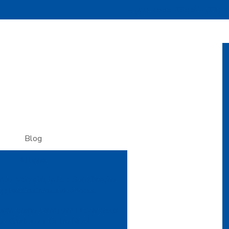
(11) 4535-1995
(11) 
Blog
Artigos
do: Versatilidade e Sofisticação
ojetos Criativos Inovadores
urça: Como Usar para Elevar Seus
os Criativos a Outro Nível