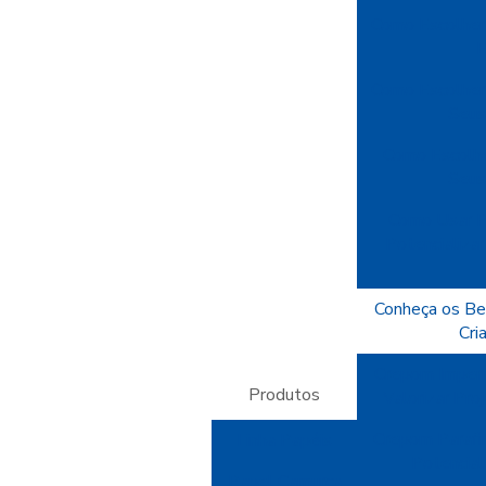
Como Escolher
E
Como Escolher 
Seus
Como Escolhe
Seus
Como Usar P
Potencializa
Conheça os Be
Cri
Crepom Imperm
Produtos
Valorizar Pr
Crepom Parafin
Linha Papéis
Potencial
Papel Camurça