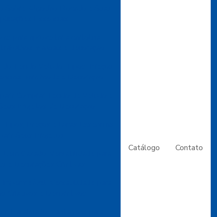
o Sobre Algodão Flocado e Suas
plicações Essenciais
ivas para aproveitar a cartolina
trabalhos manuais e decoração
 do Tecido Veludo: Tipos, Preços
enciais para Moda e Decoração
 para Comprar Tecido de Veludo e
Seus Projetos de Decoração
 Tipos, Preços e Dicas Essenciais
para Seus Projetos
Catálogo
Contato
 Bem Casado: Versatilidade para
es e Decorações Criativas
Impermeável: Versatilidade para
os Criativos e Decorativos
om Parafinado: Vantagens para