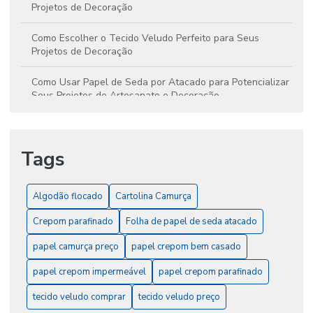
Projetos de Decoração
Como Escolher o Tecido Veludo Perfeito para Seus
Projetos de Decoração
Como Usar Papel de Seda por Atacado para Potencializar
Seus Projetos de Artesanato e Decoração
Conheça os Benefícios do Algodão Flocado para
Criatividade e Artesanato
Tags
Crepom Impermeabilizado: A Solução Ideal para Valorizar
Projetos Decorativos e Embalagens
Algodão flocado
Cartolina Camurça
Crepom Parafinado: Benefícios e Aplicações que
Crepom parafinado
Folha de papel de seda atacado
Potencializam Seus Projetos Criativos
papel camurça preço
papel crepom bem casado
Descubra Tudo Sobre Algodão Flocado e Suas
Aplicações Essenciais
papel crepom impermeável
papel crepom parafinado
tecido veludo comprar
tecido veludo preço
Dicas criativas para aproveitar a cartolina camurça em