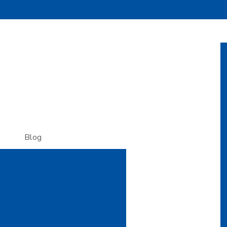
(11) 4535-1995
(11) 
Blog
Artigos
do: Versatilidade e Sofisticação
ojetos Criativos Inovadores
urça: Como Usar para Elevar Seus
os Criativos a Outro Nível