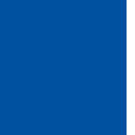
Fornecedor de cartolina camurça
Fornecedor de crepom parafinado
Fornecedor de floco de nylon
Fornecedor de papel camurça
Fornecedor de papel crepom
Fornecedor de papel crepom parafinado
Fornecedor de papel veludo
Fornecedor de tecido flocado
Fornecedor de veludo
Fornecedor de veludo para automóvel
Fornecedor de veludo sintético
Indústria de flocagem
Indústria de papel crepom
Indústria de papel de seda
Pacote de papel de seda
Papel aveludado