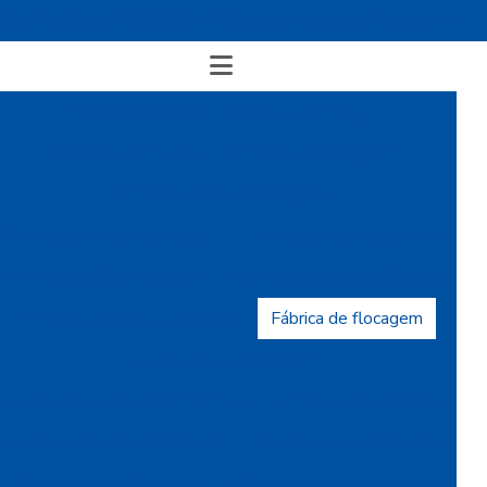
4535-1869
(11) 97602-4163
comercial@artfloc.com.br
Algodão flocado
Cartolina camurça
Crepom parafinado
Empresa de flocagem
Empresa de flocos de nylon
Empresa de papel camurça
Empresa de papel crepom
Empresa que faz flocagem
Empresa de tecido flocado
Empresa de venda de veludo
Fábrica de flocagem
Fábrica de papel crepom
Fábrica de papel crepom em sp
Fábrica papel de seda
Fábrica de papel de seda sp
Fábrica de papel veludo
Fábrica de tecido flocado
Fábrica de tecido de veludo