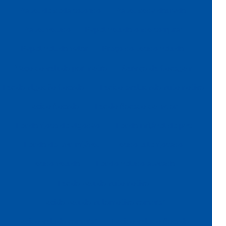
Papel de seda colorido
Papel seda dourado
Papel veludo
Papel veludo onde comprar
Papel veludo valor
Preço do tecido veludo
Preço do veludo por metro
Serviço de flocagem
Tecido algodão flocado
Tecido aveludado automotivo
Tecido flocado
Tecido flocado de nylon
Tecido floco de algodão
Tecido inflável de pvc
Tecido de pvc inflável
Tecido tule flocado
Tecido veludo
Tecido veludo atacado
Tecido veludo automotivo
Tecido veludo automotivo comprar
Tecido veludo comprar
Tecido veludo flocado