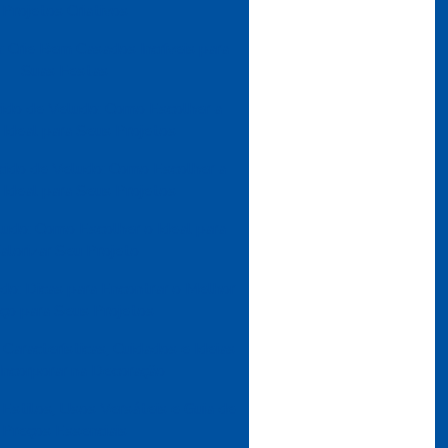
Projetos Criativos
 Crie Bem Casados Incríveis para
Suas Festas
ido de Veludo: Como Escolher a
Ideal para Seus Projetos
cido de Veludo: Como Escolher a
Ideal para Seus Projetos
udo: Como Escolher o Ideal para
alorizar Seu Projeto
do: Dicas para Encontrar o Melhor
ço para Seus Projetos
Características, Cuidados e Ideias
 Incorporar na Decoração
 Estilos, Usos Versáteis e Guia de
Preços Essenciais