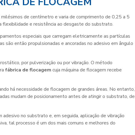
RICA DE FLOCAGEM
s milésimos de centímetro e varia de comprimento de 0,25 a 5
lexibilidade e resistência ao desgaste do substrato.
uipamentos especiais que carregam eletricamente as partículas
bras são então propulsionadas e ancoradas no adesivo em ângulo
rostático, por pulverização ou por vibração. O método
ara
fábrica de flocagem
cuja máquina de flocagem recebe
ando há necessidade de flocagem de grandes áreas. No entanto,
adas mudam de posicionamento antes de atingir o substrato, de
m adesivo no substrato e, em seguida, aplicação de vibração
esiva, tal processo é um dos mais comuns e melhores do