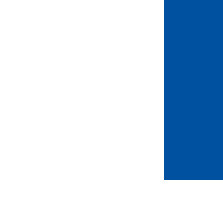
Tecido Velu
Inspira
Tecido Velu
Inspir
Tecido Velu
Tecido Veludo
Varied
Tudo o que v
flocado 
Tudo sobre 
Prátic