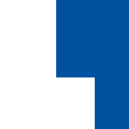
em Veludo ou
Camurça
Papel Crepom:
Acabamentos
Preço do Tec
Linha Flocagem
Opção 
Floco Nylon
Preços do Te
Floco Algodão
Opção 
Beneficiamento
Tecido de Vel
em flocagem
V
Tecido de Velu
Pre
Tecido Veludo: 
para
Tecido Veludo: