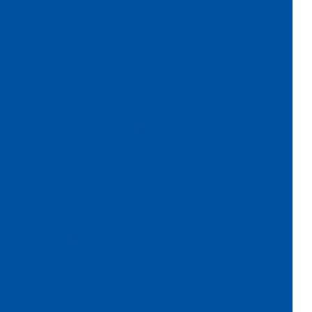
Fábrica de veludo
Fábrica de veludo flocado
Fábrica de veludo sintético
Fábrica de veludo em sp
Fabricante de papel camurça
Fabricante de papel crepom
Fabricante papel de seda
Fabricante de veludo
Flocagem de bobinas de papéis
Flocos de nylon
Flocos de nylon comprar
Folha de papel camurça
Folha de papel crepom parafinado
Folha de papel de seda atacado
Folha de papel veludo
Folha de seda fluorescente
Fornecedor de algodão flocado