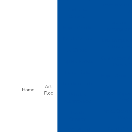
Descubra Tud
Cartolina
A
Camurça
Dicas criat
Papel Veludo
camurça em 
Papel Crepom
Guia Completo
e Dicas Ess
ArtCrepe
Guia Essencial
Papel de Seda
Renovar 
Linha Têxtil
Papel Camurça:
Tecido Veludo
Art
Home
Floc
Papel Crepom
Veludos
Criaçõ
Automotivos
Papel Crepom 
Tecido
Projet
Camurça
Papel Crep
PVC Inflável