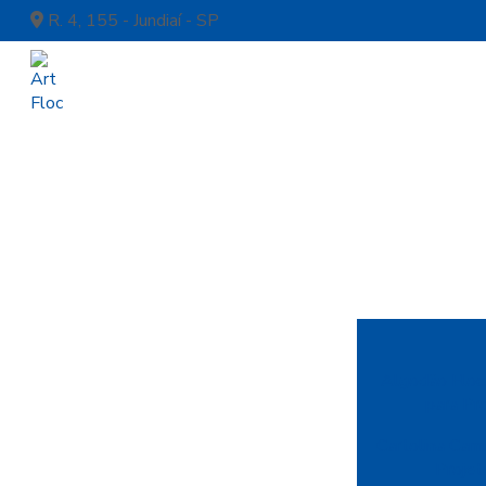
R. 4, 155 - Jundiaí - SP
Algodão Floca
para Pr
Cartolina Cam
Projet