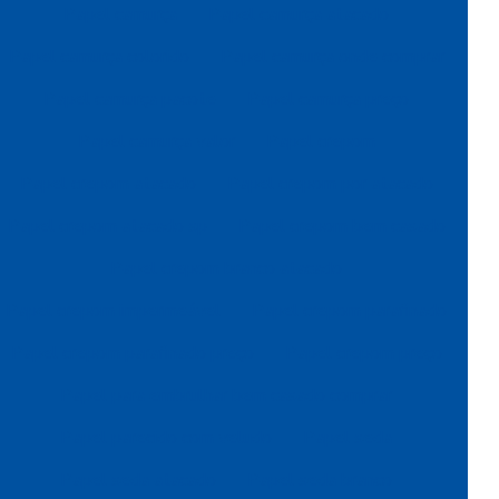
Papel camurça
Papel camurça atacado
Papel camurça colorido
Papel camurça onde comprar
Papel camurça pacote
Papel camurça preço
Papel camurça valor
Papel crepom
Papel crepom atacado
Papel crepom por atacado
Papel crepom atacado sp
Papel crepom bem casado
Papel crepom branco atacado
Papel crepom impermeável
Papel crepom parafinado
Papel crepom parafinado preço
Papel crepom preço
Papel para embrulhar bem casado comprar
Papel parecido com veludo
Papel seda
Papel seda atacado
Papel seda branco