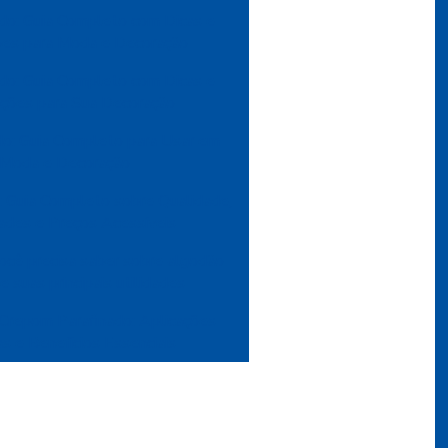
do: Guia Completo com Dicas e
ções para Moda e Decoração
do: Guia Completo com Dicas e
ações para Sua Decoração
do: Guia Completo para Usar em
Moda e Decoração
: Guia Completo sobre Qualidade,
ades e Preços Acessíveis
ocê precisa saber sobre algodão
e suas principais utilidades
Crepom Parafinado: Aplicações
as e Benefícios Essenciais