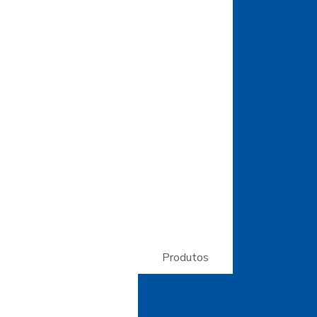
Como Escolher
E
Como Escolher 
Seus
Como Escolhe
Seus
Como Usar P
Potencializa
Conheça os Be
Cri
Crepom Imperm
Produtos
Valorizar Pr
Crepom Parafin
Linha Papéis
Potencial
Papel Camurça