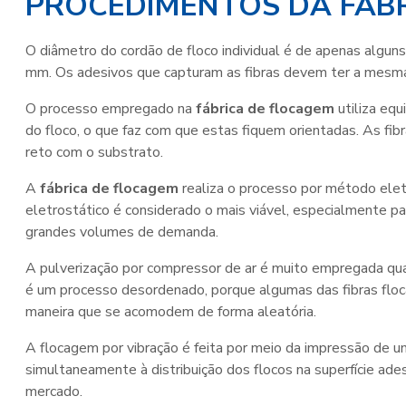
PROCEDIMENTOS DA FÁB
O diâmetro do cordão de floco individual é de apenas algun
mm. Os adesivos que capturam as fibras devem ter a mesma f
O processo empregado na
fábrica de flocagem
utiliza eq
do floco, o que faz com que estas fiquem orientadas. As fi
reto com o substrato.
A
fábrica de flocagem
realiza o processo por método elet
eletrostático é considerado o mais viável, especialmente p
grandes volumes de demanda.
A pulverização por compressor de ar é muito empregada qu
é um processo desordenado, porque algumas das fibras floc
maneira que se acomodem de forma aleatória.
A flocagem por vibração é feita por meio da impressão de u
simultaneamente à distribuição dos flocos na superfície ad
mercado.