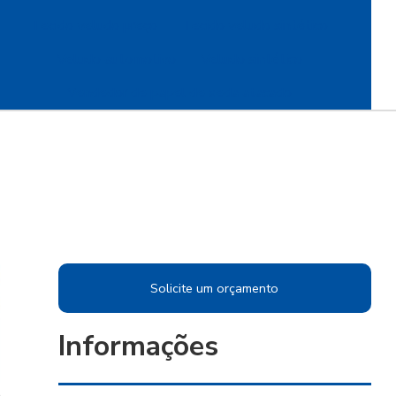
Tecido veludo preço
Tecido veludo sintético
Veludo automotivo
Veludo sintético
Vendedor de papel de seda atacado
Solicite um orçamento
Informações