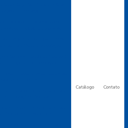
o Sobre Algodão Flocado e Suas
plicações Essenciais
ivas para aproveitar a cartolina
trabalhos manuais e decoração
 do Tecido Veludo: Tipos, Preços
enciais para Moda e Decoração
 para Comprar Tecido de Veludo e
Seus Projetos de Decoração
 Tipos, Preços e Dicas Essenciais
para Seus Projetos
Catálogo
Contato
 Bem Casado: Versatilidade para
es e Decorações Criativas
Impermeável: Versatilidade para
os Criativos e Decorativos
om Parafinado: Vantagens para