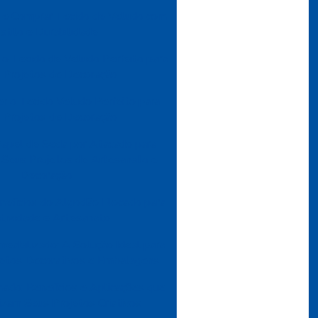
 e Comprar Tecido de Veludo com
stilo e Durabilidade
o Tecido de Veludo Perfeito para
 Projetos de Decoração
r o Tecido Veludo Perfeito para
 Projetos de Decoração
apel de Seda por Atacado para
r Seus Projetos de Artesanato e
Decoração
nefícios do Algodão Flocado para
atividade e Artesanato
eabilizado: A Solução Ideal para
ojetos Decorativos e Embalagens
ado: Benefícios e Aplicações que
izam Seus Projetos Criativos