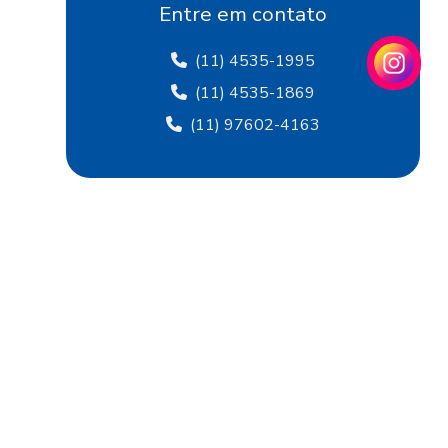
Fábrica de flocagem
Entre em contato
Fábrica de papel crepom
(11) 4535-1995
Fábrica de papel crepom em sp
(11) 4535-1869
(11) 97602-4163
Fábrica papel de seda
Fábrica de papel de seda sp
Fábrica de papel veludo
Fábrica de tecido flocado
Fábrica de tecido de veludo
Fábrica de veludo
Fábrica de veludo flocado
Fábrica de veludo sintético