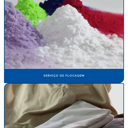
Fábrica de veludo sintético
Fábrica de veludo em sp
Fabricante de papel camurça
Fabricante de papel crepom
Fabricante papel de seda
Fabricante de veludo
Flocagem de bobinas de papéis
SERVIÇO DE FLOCAGEM
Flocos de nylon
Flocos de nylon comprar
Folha de papel camurça
Folha de papel crepom parafinado
Folha de papel de seda atacado