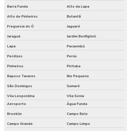
Barra Funda
Alto da Lapa
Tecido algodão flocado
Alto de Pinheiros
Butantã
Tecido aveludado automotivo
Freguesia do Ó
Jaguaré
Tecido flocado
Jaraguá
Jardim Bonfiglioli
Tecido flocado de nylon
Lapa
Pacaembú
Tecido floco de algodão
Perdizes
Perús
Tecido inflável de pvc
Pinheiros
Pirituba
Tecido de pvc inflável
Raposo Tavares
Rio Pequeno
Tecido tule flocado
São Domingos
Sumaré
Tecido veludo
Vila Leopoldina
Vila Sonia
Aeroporto
Água Funda
Tecido veludo atacado
Brooklin
Campo Belo
Tecido veludo automotivo
Campo Grande
Campo Limpo
Tecido veludo automotivo comprar