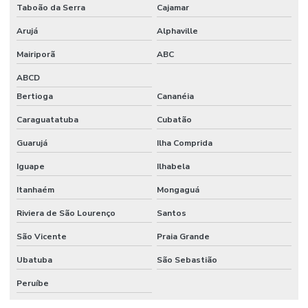
Taboão da Serra
Cajamar
Arujá
Alphaville
Mairiporã
ABC
ABCD
Bertioga
Cananéia
Caraguatatuba
Cubatão
Guarujá
Ilha Comprida
Iguape
Ilhabela
Itanhaém
Mongaguá
Riviera de São Lourenço
Santos
São Vicente
Praia Grande
Ubatuba
São Sebastião
Peruíbe