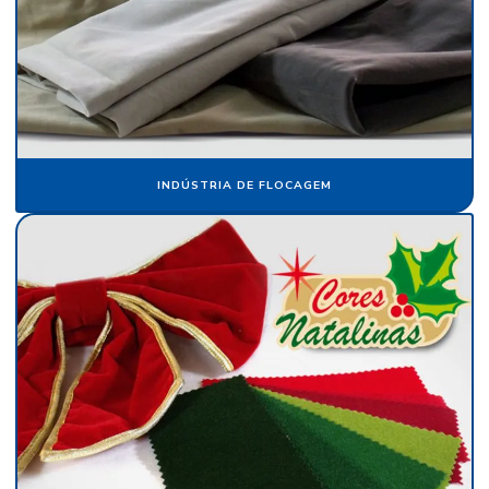
Folha de papel veludo
Folha de seda fluorescente
Fornecedor de algodão flocado
Fornecedor de cartolina camurça
Fornecedor de crepom parafinado
INDÚSTRIA DE FLOCAGEM
Fornecedor de floco de nylon
Fornecedor de papel camurça
Fornecedor de papel crepom
Fornecedor de papel crepom parafinado
Fornecedor de papel veludo
Fornecedor de tecido flocado
Fornecedor de veludo