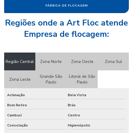
FÁBRICA DE FLOCAGEM
Papel camurça valor
Regiões onde a Art Floc atende
Papel crepom
Empresa de flocagem:
Papel crepom atacado
Papel crepom por atacado
Papel crepom atacado sp
Região Central
Zona Norte
Zona Oeste
Zona Sul
Papel crepom bem casado
Grande São
Litoral de São
Papel crepom branco atacado
Zona Leste
Paulo
Paulo
Papel crepom impermeável
Aclimação
Bela Vista
Papel crepom parafinado
Bom Retiro
Brás
Papel crepom parafinado preço
Cambuci
Centro
Papel crepom preço
Consolação
Higienópolis
Papel para embrulhar bem casado comprar