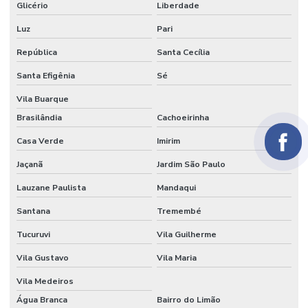
Glicério
Liberdade
Papel parecido com veludo
Luz
Pari
Papel seda
República
Santa Cecília
Papel seda atacado
Santa Efigênia
Sé
Papel seda branco
Vila Buarque
Brasilândia
Cachoeirinha
Papel de seda colorido
Casa Verde
Imirim
Papel seda dourado
Jaçanã
Jardim São Paulo
Papel veludo
Lauzane Paulista
Mandaqui
Papel veludo onde comprar
Santana
Tremembé
Papel veludo valor
Tucuruvi
Vila Guilherme
Preço do tecido veludo
Vila Gustavo
Vila Maria
Preço do veludo por metro
Vila Medeiros
Água Branca
Bairro do Limão
Serviço de flocagem