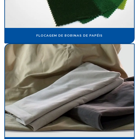
Fornecedor de veludo para automóvel
Fornecedor de veludo sintético
Indústria de flocagem
Indústria de papel crepom
FLOCAGEM DE BOBINAS DE PAPÉIS
Indústria de papel de seda
Pacote de papel de seda
Papel aveludado
Papel camurça
Papel camurça atacado
Papel camurça colorido
Papel camurça onde comprar
Papel camurça pacote
Papel camurça preço