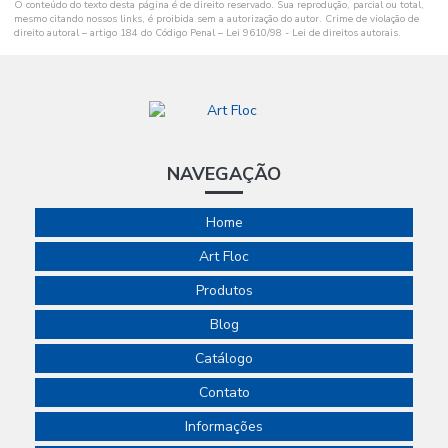
O conteúdo do texto desta página é de direito reservado. Sua reprodução, parcial ou total,
mesmo citando nossos links, é proibida sem a autorização do autor. Crime de violação de
direito autoral – artigo 184 do Código Penal –
Lei 9610/98 - Lei de direitos autorais
.
NAVEGAÇÃO
Home
Art Floc
Produtos
Blog
Catálogo
Contato
Informações