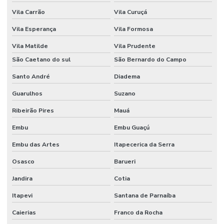
Vila Carrão
Vila Curuçá
Vila Esperança
Vila Formosa
Vila Matilde
Vila Prudente
São Caetano do sul
São Bernardo do Campo
Santo André
Diadema
Guarulhos
Suzano
Ribeirão Pires
Mauá
Embu
Embu Guaçú
Embu das Artes
Itapecerica da Serra
Osasco
Barueri
Jandira
Cotia
Itapevi
Santana de Parnaíba
Caierias
Franco da Rocha