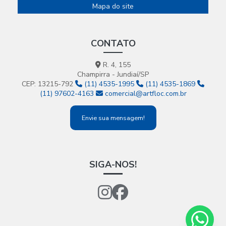
Mapa do site
CONTATO
R. 4, 155
Champirra - Jundiaí/SP
CEP: 13215-792
(11) 4535-1995
(11) 4535-1869
(11) 97602-4163
comercial@artfloc.com.br
Envie sua mensagem!
SIGA-NOS!