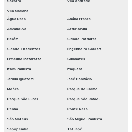
Socorro
Vila Andrade
Vila Mariana
Água Rasa
Anália Franco
Aricanduva
Artur Alvim
Belém
Cidade Patriarca
Cidade Tiradentes
Engenheiro Goulart
Ermelino Matarazzo
Guianazes
Itaim Paulista
Itaquera
Jardim Iguatemi
José Bonifácio
Moóca
Parque do Carmo
Parque São Lucas
Parque São Rafael
Penha
Ponte Rasa
São Mateus
São Miguel Paulista
Sapopemba
Tatuapé