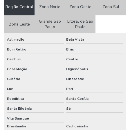
Papel camurça pacote
Região Central
Zona Norte
Zona Oeste
Zona Sul
Papel camurça preço
Grande São
Litoral de São
Papel camurça valor
Zona Leste
Paulo
Paulo
Papel crepom
Aclimação
Bela Vista
Papel crepom atacado
Bom Retiro
Brás
Papel crepom por atacado
Cambuci
Centro
Papel crepom atacado sp
Consolação
Higienópolis
Papel crepom bem casado
Glicério
Liberdade
Papel crepom branco atacado
Luz
Pari
Papel crepom impermeável
República
Santa Cecília
Santa Efigênia
Sé
Papel crepom parafinado
Vila Buarque
Papel crepom parafinado preço
Brasilândia
Cachoeirinha