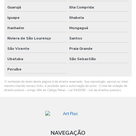
Guarujá
Ilha Comprida
Iguape
Ilhabela
Itanhaém
Mongaguá
Riviera de São Lourenço
Santos
São Vicente
Praia Grande
Ubatuba
São Sebastião
Peruíbe
O conteúdo do texto desta página é de direito reservado. Sua reprodução, parcial ou total,
mesmo citando nossos links, é proibida sem a autorização do autor. Crime de violação de
direito autoral – artigo 184 do Código Penal –
Lei 9610/98 - Lei de direitos autorais
.
NAVEGAÇÃO