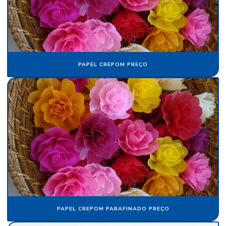
Folha de papel de seda atacado
Folha de papel veludo
Folha de seda fluorescente
Fornecedor de algodão flocado
PAPEL CREPOM PREÇO
Fornecedor de cartolina camurça
Fornecedor de crepom parafinado
Fornecedor de floco de nylon
Fornecedor de papel camurça
Fornecedor de papel crepom
Fornecedor de papel crepom parafinado
Fornecedor de papel veludo
PAPEL CREPOM PARAFINADO PREÇO
Fornecedor de tecido flocado