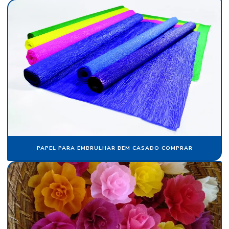
Fábrica de veludo flocado
Fábrica de veludo sintético
Fábrica de veludo em sp
Fabricante de papel camurça
Fabricante de papel crepom
Fabricante papel de seda
Fabricante de veludo
Flocagem de bobinas de papéis
PAPEL PARA EMBRULHAR BEM CASADO COMPRAR
Flocos de nylon
Flocos de nylon comprar
Folha de papel camurça
Folha de papel crepom parafinado