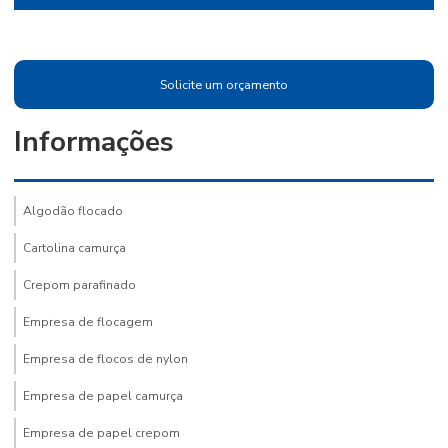
Solicite um orçamento
Informações
Algodão flocado
Cartolina camurça
Crepom parafinado
Empresa de flocagem
Empresa de flocos de nylon
Empresa de papel camurça
Empresa de papel crepom