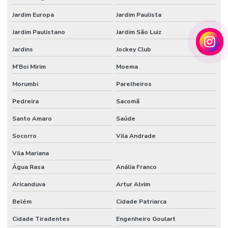
Jardim Europa
Jardim Paulista
Tecido veludo automotivo comprar
Jardim Paulistano
Jardim São Luiz
Tecido veludo comprar
Jardins
Jockey Club
Tecido veludo flocado
M'Boi Mirim
Moema
Tecido veludo preço
Morumbi
Parelheiros
Tecido veludo sintético
Pedreira
Sacomã
Veludo automotivo
Santo Amaro
Saúde
Veludo sintético
Socorro
Vila Andrade
Vendedor de papel de seda atacado
Vila Mariana
Água Rasa
Anália Franco
Aricanduva
Artur Alvim
Belém
Cidade Patriarca
Cidade Tiradentes
Engenheiro Goulart