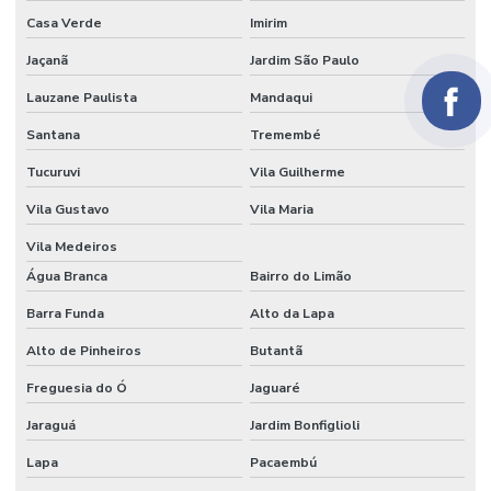
Papel crepom preço
Casa Verde
Imirim
Papel para embrulhar bem casado comprar
Jaçanã
Jardim São Paulo
Papel parecido com veludo
Lauzane Paulista
Mandaqui
Papel seda
Santana
Tremembé
Papel seda atacado
Tucuruvi
Vila Guilherme
Papel seda branco
Vila Gustavo
Vila Maria
Papel de seda colorido
Vila Medeiros
Água Branca
Bairro do Limão
Papel seda dourado
Barra Funda
Alto da Lapa
Papel veludo
Alto de Pinheiros
Butantã
Papel veludo onde comprar
Freguesia do Ó
Jaguaré
Papel veludo valor
Jaraguá
Jardim Bonfiglioli
Preço do tecido veludo
Lapa
Pacaembú
Preço do veludo por metro