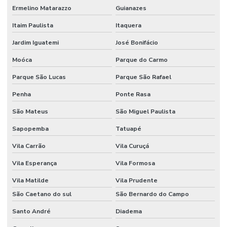
Ermelino Matarazzo
Guianazes
Itaim Paulista
Itaquera
Jardim Iguatemi
José Bonifácio
Moóca
Parque do Carmo
Parque São Lucas
Parque São Rafael
Penha
Ponte Rasa
São Mateus
São Miguel Paulista
Sapopemba
Tatuapé
Vila Carrão
Vila Curuçá
Vila Esperança
Vila Formosa
Vila Matilde
Vila Prudente
São Caetano do sul
São Bernardo do Campo
Santo André
Diadema