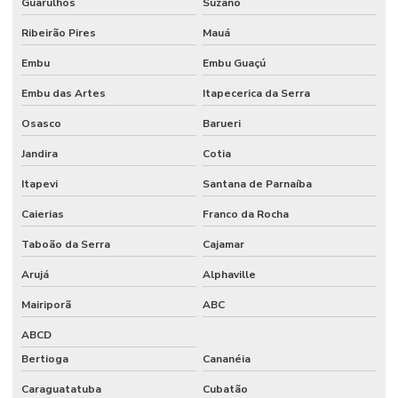
Guarulhos
Suzano
Ribeirão Pires
Mauá
Embu
Embu Guaçú
Embu das Artes
Itapecerica da Serra
Osasco
Barueri
Jandira
Cotia
Itapevi
Santana de Parnaíba
Caierias
Franco da Rocha
Taboão da Serra
Cajamar
Arujá
Alphaville
Mairiporã
ABC
ABCD
Bertioga
Cananéia
Caraguatatuba
Cubatão