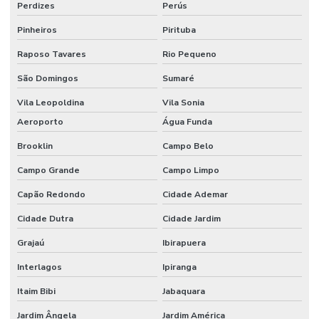
Perdizes
Perús
Serviço de flocagem
Pinheiros
Pirituba
Tecido algodão flocado
Raposo Tavares
Rio Pequeno
Tecido aveludado automotivo
São Domingos
Sumaré
Vila Leopoldina
Vila Sonia
Tecido flocado
Aeroporto
Água Funda
Tecido flocado de nylon
Brooklin
Campo Belo
Tecido floco de algodão
Campo Grande
Campo Limpo
Tecido inflável de pvc
Capão Redondo
Cidade Ademar
Tecido de pvc inflável
Cidade Dutra
Cidade Jardim
Tecido tule flocado
Grajaú
Ibirapuera
Tecido veludo
Interlagos
Ipiranga
Tecido veludo atacado
Itaim Bibi
Jabaquara
Tecido veludo automotivo
Jardim Ângela
Jardim América