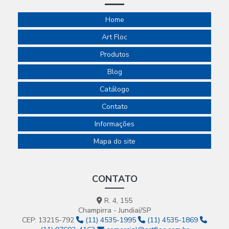
Home
Art Floc
Produtos
Blog
Catálogo
Contato
Informações
Mapa do site
CONTATO
R. 4, 155
Champirra - Jundiaí/SP
CEP: 13215-792
(11) 4535-1995
(11) 4535-1869