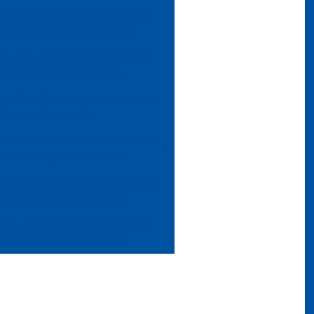
do: Guia Completo com Dicas e
ções para Moda e Decoração
do: Guia Completo com Dicas e
ações para Sua Decoração
do: Guia Completo para Usar em
Moda e Decoração
: Guia Completo sobre Qualidade,
ades e Preços Acessíveis
ocê precisa saber sobre algodão
e suas principais utilidades
Crepom Parafinado: Aplicações
as e Benefícios Essenciais