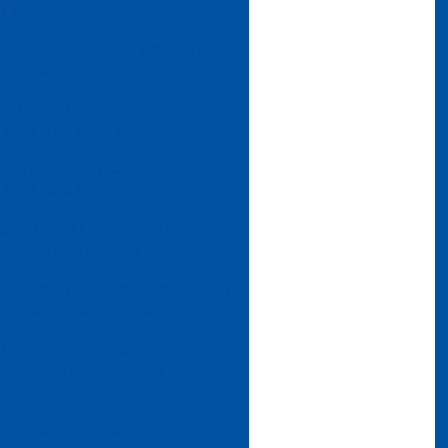
Projetos Criativos
 Crie Bem Casados Incríveis para
Suas Festas
ido de Veludo: Como Escolher a
Ideal para Seus Projetos
cido de Veludo: Como Escolher a
Ideal para Seus Projetos
udo: Como Escolher o Ideal para
alorizar Seu Projeto
do: Dicas para Encontrar o Melhor
ço para Seus Projetos
Características, Cuidados e Ideias
 Incorporar na Decoração
 Estilos, Usos Versáteis e Guia de
Preços Essenciais