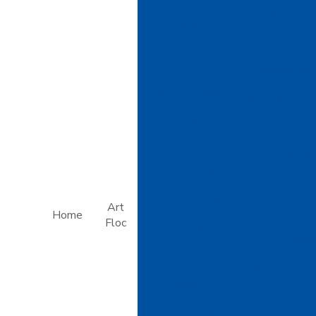
Descubra Tud
Cartolina
A
Camurça
Dicas criat
Papel Veludo
camurça em 
Papel Crepom
Guia Completo
e Dicas Ess
ArtCrepe
Guia Essencial
Papel de Seda
Renovar 
Linha Têxtil
Papel Camurça:
Tecido Veludo
Art
Home
Floc
Papel Crepom
Veludos
Criaçõ
Automotivos
Papel Crepom 
Tecido
Projet
Camurça
Papel Crep
PVC Inflável