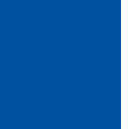
Fábrica de veludo
Fábrica de veludo flocado
Fábrica de veludo sintético
Fábrica de veludo em sp
Fabricante de papel camurça
Fabricante de papel crepom
Fabricante papel de seda
Fabricante de veludo
Flocagem de bobinas de papéis
Flocos de nylon
Flocos de nylon comprar
Folha de papel camurça
Folha de papel crepom parafinado
Folha de papel de seda atacado
Folha de papel veludo
Folha de seda fluorescente
Fornecedor de algodão flocado