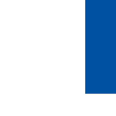
Tecido Velu
Inspira
Tecido Velu
Inspir
Tecido Velu
Tecido Veludo
Varied
Tudo o que v
flocado 
Tudo sobre 
Prátic