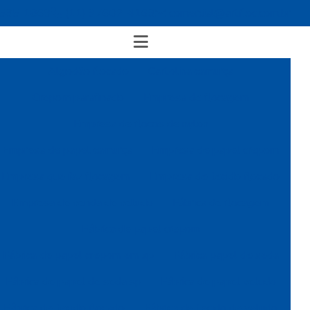
4535-1869
(11) 97602-4163
comercial@artfloc.com.br
Algodão flocado
Cartolina camurça
Crepom parafinado
Empresa de flocagem
Empresa de flocos de nylon
Empresa de papel camurça
Empresa de papel crepom
Empresa que faz flocagem
Empresa de tecido flocado
Empresa de venda de veludo
Fábrica de flocagem
Fábrica de papel crepom
Fábrica de papel crepom em sp
Fábrica papel de seda
Fábrica de papel de seda sp
Fábrica de papel veludo
Fábrica de tecido flocado
Fábrica de tecido de veludo