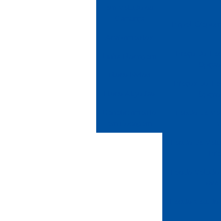
em Veludo ou
Camurça
Papel Crepom:
Acabamentos
Preço do Tec
Linha Flocagem
Opção 
Floco Nylon
Preços do Te
Floco Algodão
Opção 
Beneficiamento
Tecido de Vel
em flocagem
V
Tecido de Velu
Pre
Tecido Veludo: 
para
Tecido Veludo: