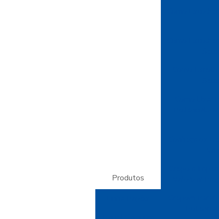
Como Escolher
E
Como Escolher 
Seus
Como Escolhe
Seus
Como Usar P
Potencializa
Conheça os Be
Cri
Crepom Imperm
Produtos
Valorizar Pr
Crepom Parafin
Linha Papéis
Potencial
Papel Camurça