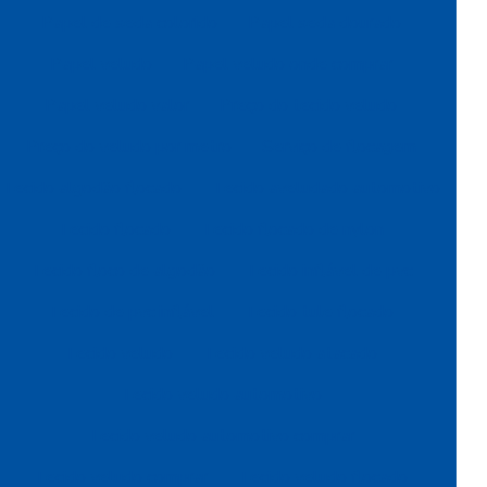
Papel de seda colorido
Papel seda dourado
Papel veludo
Papel veludo onde comprar
Papel veludo valor
Preço do tecido veludo
Preço do veludo por metro
Serviço de flocagem
Tecido algodão flocado
Tecido aveludado automotivo
Tecido flocado
Tecido flocado de nylon
Tecido floco de algodão
Tecido inflável de pvc
Tecido de pvc inflável
Tecido tule flocado
Tecido veludo
Tecido veludo atacado
Tecido veludo automotivo
Tecido veludo automotivo comprar
Tecido veludo comprar
Tecido veludo flocado