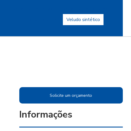
Tecido veludo preço
Tecido veludo sintético
Veludo automotivo
Veludo sintético
Vendedor de papel de seda atacado
Solicite um orçamento
Informações