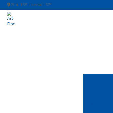
R. 4, 155 - Jundiaí - SP
Algodão Floca
para Pr
Cartolina Cam
Projet