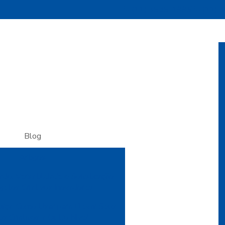
(11) 4535-1995
(11) 
Blog
Artigos
do: Versatilidade e Sofisticação
ojetos Criativos Inovadores
urça: Como Usar para Elevar Seus
os Criativos a Outro Nível