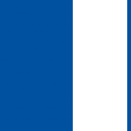
 e Comprar Tecido de Veludo com
stilo e Durabilidade
o Tecido de Veludo Perfeito para
 Projetos de Decoração
r o Tecido Veludo Perfeito para
 Projetos de Decoração
apel de Seda por Atacado para
r Seus Projetos de Artesanato e
Decoração
nefícios do Algodão Flocado para
atividade e Artesanato
eabilizado: A Solução Ideal para
ojetos Decorativos e Embalagens
ado: Benefícios e Aplicações que
izam Seus Projetos Criativos