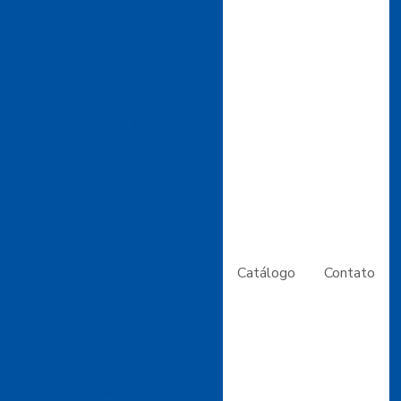
o Sobre Algodão Flocado e Suas
plicações Essenciais
ivas para aproveitar a cartolina
trabalhos manuais e decoração
 do Tecido Veludo: Tipos, Preços
enciais para Moda e Decoração
 para Comprar Tecido de Veludo e
Seus Projetos de Decoração
 Tipos, Preços e Dicas Essenciais
para Seus Projetos
Catálogo
Contato
 Bem Casado: Versatilidade para
es e Decorações Criativas
Impermeável: Versatilidade para
os Criativos e Decorativos
om Parafinado: Vantagens para