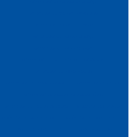
Fornecedor de cartolina camurça
Fornecedor de crepom parafinado
Fornecedor de floco de nylon
Fornecedor de papel camurça
Fornecedor de papel crepom
Fornecedor de papel crepom parafinado
Fornecedor de papel veludo
Fornecedor de tecido flocado
Fornecedor de veludo
Fornecedor de veludo para automóvel
Fornecedor de veludo sintético
Indústria de flocagem
Indústria de papel crepom
Indústria de papel de seda
Pacote de papel de seda
Papel aveludado