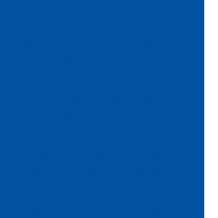
Papel camurça
Papel camurça atacado
Papel camurça colorido
Papel camurça onde comprar
Papel camurça pacote
Papel camurça preço
Papel camurça valor
Papel crepom
Papel crepom atacado
Papel crepom por atacado
Papel crepom atacado sp
Papel crepom bem casado
Papel crepom branco atacado
Papel crepom impermeável
Papel crepom parafinado
Papel crepom parafinado preço
Papel crepom preço
Papel para embrulhar bem casado comprar
Papel parecido com veludo
Papel seda
Papel seda atacado
Papel seda branco