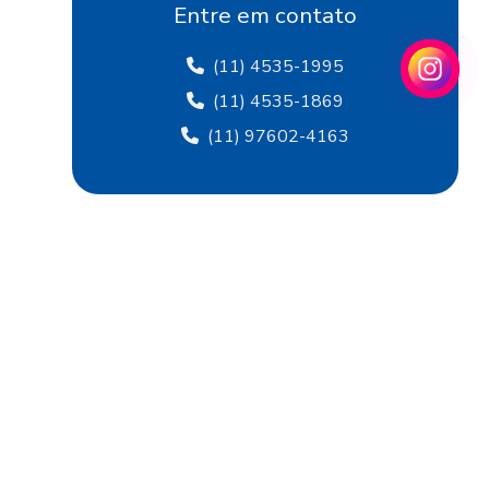
Fábrica de flocagem
Entre em contato
Fábrica de papel crepom
(11) 4535-1995
Fábrica de papel crepom em sp
(11) 4535-1869
(11) 97602-4163
Fábrica papel de seda
Fábrica de papel de seda sp
Fábrica de papel veludo
Fábrica de tecido flocado
Fábrica de tecido de veludo
Fábrica de veludo
Fábrica de veludo flocado
Fábrica de veludo sintético