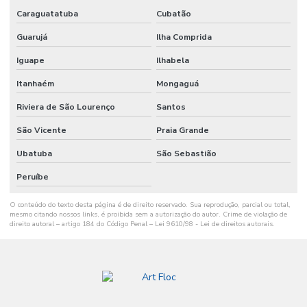
Caraguatatuba
Cubatão
Guarujá
Ilha Comprida
Iguape
Ilhabela
Itanhaém
Mongaguá
Riviera de São Lourenço
Santos
São Vicente
Praia Grande
Ubatuba
São Sebastião
Peruíbe
O conteúdo do texto desta página é de direito reservado. Sua reprodução, parcial ou total,
mesmo citando nossos links, é proibida sem a autorização do autor. Crime de violação de
direito autoral – artigo 184 do Código Penal –
Lei 9610/98 - Lei de direitos autorais
.