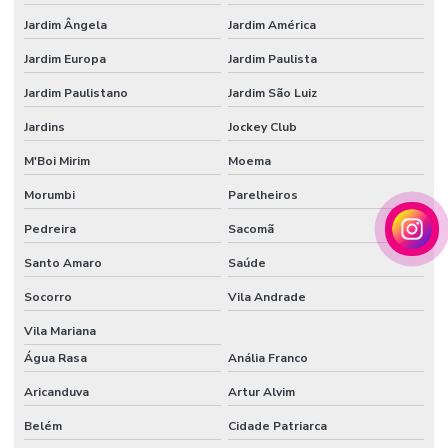
Tecido veludo sintético
Jardim Ângela
Jardim América
Veludo automotivo
Jardim Europa
Jardim Paulista
Veludo sintético
Jardim Paulistano
Jardim São Luiz
Vendedor de papel de seda atacado
Jardins
Jockey Club
M'Boi Mirim
Moema
Morumbi
Parelheiros
Pedreira
Sacomã
Santo Amaro
Saúde
Socorro
Vila Andrade
Vila Mariana
Água Rasa
Anália Franco
Aricanduva
Artur Alvim
Belém
Cidade Patriarca