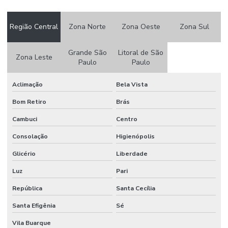
Papel crepom por atacado
Papel crepom atacado sp
Região Central
Zona Norte
Zona Oeste
Zona Sul
Papel crepom bem casado
Grande São
Litoral de São
Zona Leste
Paulo
Paulo
Papel crepom branco atacado
Papel crepom impermeável
Aclimação
Bela Vista
Papel crepom parafinado
Bom Retiro
Brás
Cambuci
Centro
Papel crepom parafinado preço
Consolação
Higienópolis
Papel crepom preço
Glicério
Liberdade
Papel para embrulhar bem casado comprar
Luz
Pari
Papel parecido com veludo
República
Santa Cecília
Papel seda
Santa Efigênia
Sé
Papel seda atacado
Vila Buarque