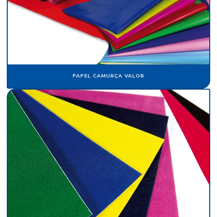
Fabricante papel de seda
Fabricante de veludo
Flocagem de bobinas de papéis
Flocos de nylon
PAPEL CAMURÇA VALOR
Flocos de nylon comprar
Folha de papel camurça
Folha de papel crepom parafinado
Folha de papel de seda atacado
Folha de papel veludo
Folha de seda fluorescente
Fornecedor de algodão flocado
Fornecedor de cartolina camurça