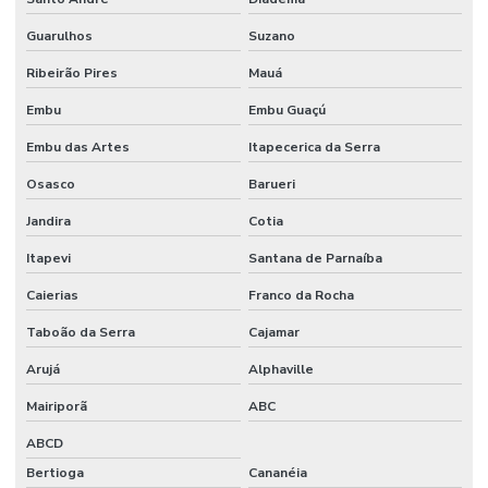
Guarulhos
Suzano
Ribeirão Pires
Mauá
Embu
Embu Guaçú
Embu das Artes
Itapecerica da Serra
Osasco
Barueri
Jandira
Cotia
Itapevi
Santana de Parnaíba
Caierias
Franco da Rocha
Taboão da Serra
Cajamar
Arujá
Alphaville
Mairiporã
ABC
ABCD
Bertioga
Cananéia