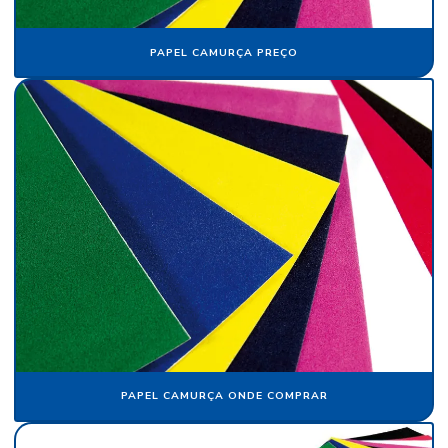
Fornecedor de crepom parafinado
PAPEL CAMURÇA PREÇO
Fornecedor de floco de nylon
Fornecedor de papel camurça
Fornecedor de papel crepom
Fornecedor de papel crepom parafinado
Fornecedor de papel veludo
Fornecedor de tecido flocado
Fornecedor de veludo
Fornecedor de veludo para automóvel
Fornecedor de veludo sintético
Indústria de flocagem
PAPEL CAMURÇA ONDE COMPRAR
Indústria de papel crepom