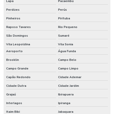
Lapa
Pacaembú
Tecido flocado de nylon
Perdizes
Perús
Tecido floco de algodão
Pinheiros
Pirituba
Tecido inflável de pvc
Raposo Tavares
Rio Pequeno
Tecido de pvc inflável
São Domingos
Sumaré
Tecido tule flocado
Vila Leopoldina
Vila Sonia
Tecido veludo
Aeroporto
Água Funda
Tecido veludo atacado
Brooklin
Campo Belo
Tecido veludo automotivo
Campo Grande
Campo Limpo
Tecido veludo automotivo comprar
Capão Redondo
Cidade Ademar
Cidade Dutra
Cidade Jardim
Tecido veludo comprar
Grajaú
Ibirapuera
Tecido veludo flocado
Interlagos
Ipiranga
Tecido veludo preço
Itaim Bibi
Jabaquara