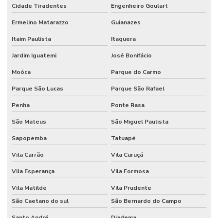
Cidade Tiradentes
Engenheiro Goulart
Ermelino Matarazzo
Guianazes
Itaim Paulista
Itaquera
Jardim Iguatemi
José Bonifácio
Moóca
Parque do Carmo
Parque São Lucas
Parque São Rafael
Penha
Ponte Rasa
São Mateus
São Miguel Paulista
Sapopemba
Tatuapé
Vila Carrão
Vila Curuçá
Vila Esperança
Vila Formosa
Vila Matilde
Vila Prudente
São Caetano do sul
São Bernardo do Campo
Santo André
Diadema