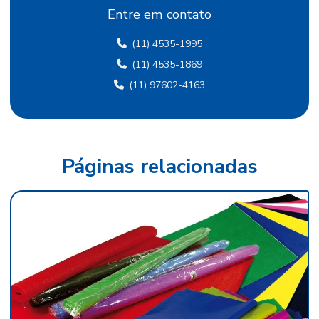
Entre em contato
Fábrica de papel crepom em sp
(11) 4535-1995
Fábrica papel de seda
(11) 4535-1869
Fábrica de papel de seda sp
(11) 97602-4163
Fábrica de papel veludo
Fábrica de tecido flocado
Fábrica de tecido de veludo
Páginas relacionadas
Fábrica de veludo
Fábrica de veludo flocado
Fábrica de veludo sintético
Fábrica de veludo em sp
Fabricante de papel camurça
Fabricante de papel crepom