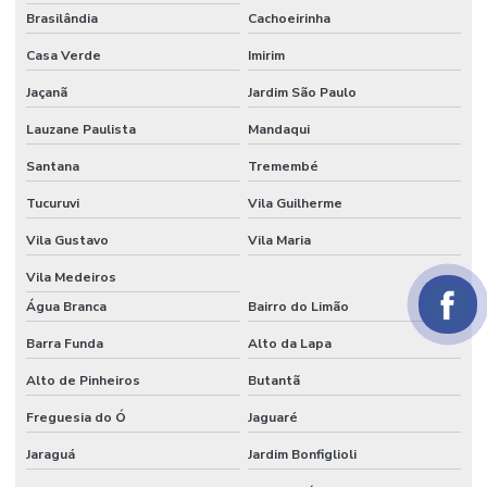
Papel seda branco
Brasilândia
Cachoeirinha
Papel de seda colorido
Casa Verde
Imirim
Papel seda dourado
Jaçanã
Jardim São Paulo
Lauzane Paulista
Mandaqui
Papel veludo
Santana
Tremembé
Papel veludo onde comprar
Tucuruvi
Vila Guilherme
Papel veludo valor
Vila Gustavo
Vila Maria
Preço do tecido veludo
Vila Medeiros
Preço do veludo por metro
Água Branca
Bairro do Limão
Serviço de flocagem
Barra Funda
Alto da Lapa
Tecido algodão flocado
Alto de Pinheiros
Butantã
Tecido aveludado automotivo
Freguesia do Ó
Jaguaré
Tecido flocado
Jaraguá
Jardim Bonfiglioli