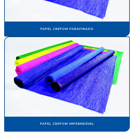
Fornecedor de papel crepom parafinado
Fornecedor de papel veludo
PAPEL CREPOM PARAFINADO
Fornecedor de tecido flocado
Fornecedor de veludo
Fornecedor de veludo para automóvel
Fornecedor de veludo sintético
Indústria de flocagem
Indústria de papel crepom
Indústria de papel de seda
Pacote de papel de seda
Papel aveludado
PAPEL CREPOM IMPERMEÁVEL
Papel camurça