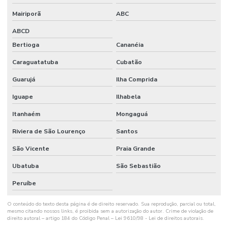
Mairiporã
ABC
ABCD
Bertioga
Cananéia
Caraguatatuba
Cubatão
Guarujá
Ilha Comprida
Iguape
Ilhabela
Itanhaém
Mongaguá
Riviera de São Lourenço
Santos
São Vicente
Praia Grande
Ubatuba
São Sebastião
Peruíbe
O conteúdo do texto desta página é de direito reservado. Sua reprodução, parcial ou total,
mesmo citando nossos links, é proibida sem a autorização do autor. Crime de violação de
direito autoral – artigo 184 do Código Penal –
Lei 9610/98 - Lei de direitos autorais
.