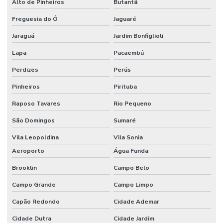
Alto de Pinheiros
Butantã
Papel veludo onde comprar
Freguesia do Ó
Jaguaré
Papel veludo valor
Jaraguá
Jardim Bonfiglioli
Preço do tecido veludo
Lapa
Pacaembú
Preço do veludo por metro
Perdizes
Perús
Serviço de flocagem
Pinheiros
Pirituba
Tecido algodão flocado
Raposo Tavares
Rio Pequeno
Tecido aveludado automotivo
São Domingos
Sumaré
Vila Leopoldina
Vila Sonia
Tecido flocado
Aeroporto
Água Funda
Tecido flocado de nylon
Brooklin
Campo Belo
Tecido floco de algodão
Campo Grande
Campo Limpo
Tecido inflável de pvc
Capão Redondo
Cidade Ademar
Tecido de pvc inflável
Cidade Dutra
Cidade Jardim