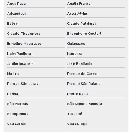
Água Rasa
Anália Franco
Aricanduva
Artur Alvim
Belém
Cidade Patriarca
Cidade Tiradentes
Engenheiro Goulart
Ermelino Matarazzo
Guianazes
Itaim Paulista
Itaquera
Jardim Iguatemi
José Bonifácio
Moóca
Parque do Carmo
Parque São Lucas
Parque São Rafael
Penha
Ponte Rasa
São Mateus
São Miguel Paulista
Sapopemba
Tatuapé
Vila Carrão
Vila Curuçá