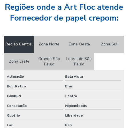
Regiões onde a Art Floc atende
Papel camurça atacado
Fornecedor de papel crepom:
Papel camurça colorido
Papel camurça onde comprar
Papel camurça pacote
Região Central
Zona Norte
Zona Oeste
Zona Sul
Papel camurça preço
Grande São
Litoral de São
Papel camurça valor
Zona Leste
Paulo
Paulo
Papel crepom
Aclimação
Bela Vista
Papel crepom atacado
Bom Retiro
Brás
Papel crepom por atacado
Cambuci
Centro
Papel crepom atacado sp
Consolação
Higienópolis
Papel crepom bem casado
Glicério
Liberdade
Papel crepom branco atacado
Luz
Pari