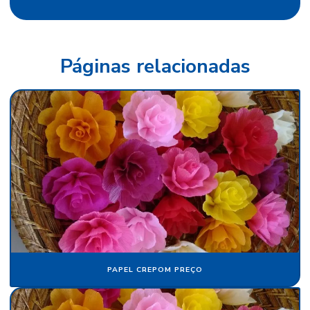
Fábrica de papel veludo
Fábrica de tecido flocado
Fábrica de tecido de veludo
Páginas relacionadas
Fábrica de veludo
Fábrica de veludo flocado
Fábrica de veludo sintético
Fábrica de veludo em sp
Fabricante de papel camurça
Fabricante de papel crepom
Fabricante papel de seda
Fabricante de veludo
PAPEL CREPOM PREÇO
Flocagem de bobinas de papéis
Flocos de nylon