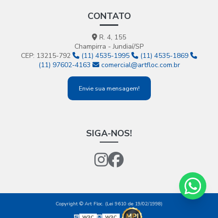
CONTATO
R. 4, 155
Champirra - Jundiaí/SP
CEP: 13215-792
(11) 4535-1995
(11) 4535-1869
(11) 97602-4163
comercial@artfloc.com.br
Envie sua mensagem!
SIGA-NOS!
Copyright © Art Floc. (Lei 9610 de 19/02/1998)
W3C
W3C