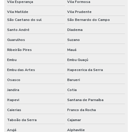
Vila Esperança
Vila Formosa
Vila Matilde
Vila Prudente
São Caetano do sul
São Bernardo do Campo
Santo André
Diadema
Guarulhos
Suzano
Ribeirão Pires
Mauá
Embu
Embu Guaçú
Embu das Artes
Itapecerica da Serra
Osasco
Barueri
Jandira
Cotia
Itapevi
Santana de Parnaíba
Caierias
Franco da Rocha
Taboão da Serra
Cajamar
Arujá
Alphaville