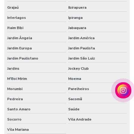
Tecido tule flocado
Grajaú
Ibirapuera
Tecido veludo
Interlagos
Ipiranga
Tecido veludo atacado
Itaim Bibi
Jabaquara
Tecido veludo automotivo
Jardim Ângela
Jardim América
Jardim Europa
Jardim Paulista
Tecido veludo automotivo comprar
Jardim Paulistano
Jardim São Luiz
Tecido veludo comprar
Jardins
Jockey Club
Tecido veludo flocado
M'Boi Mirim
Moema
Tecido veludo preço
Morumbi
Parelheiros
Tecido veludo sintético
Pedreira
Sacomã
Veludo automotivo
Santo Amaro
Saúde
Veludo sintético
Socorro
Vila Andrade
Vendedor de papel de seda atacado
Vila Mariana