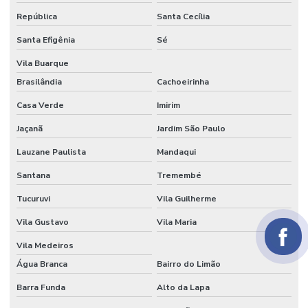
Papel crepom impermeável
República
Santa Cecília
Santa Efigênia
Sé
Papel crepom parafinado
Vila Buarque
Papel crepom parafinado preço
Brasilândia
Cachoeirinha
Papel crepom preço
Casa Verde
Imirim
Papel para embrulhar bem casado comprar
Jaçanã
Jardim São Paulo
Papel parecido com veludo
Lauzane Paulista
Mandaqui
Papel seda
Santana
Tremembé
Papel seda atacado
Tucuruvi
Vila Guilherme
Papel seda branco
Vila Gustavo
Vila Maria
Papel de seda colorido
Vila Medeiros
Água Branca
Bairro do Limão
Papel seda dourado
Barra Funda
Alto da Lapa
Papel veludo