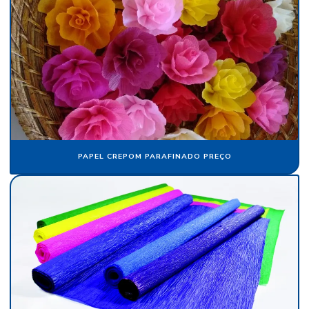
Flocos de nylon comprar
Folha de papel camurça
Folha de papel crepom parafinado
Folha de papel de seda atacado
Folha de papel veludo
Folha de seda fluorescente
PAPEL CREPOM PARAFINADO PREÇO
Fornecedor de algodão flocado
Fornecedor de cartolina camurça
Fornecedor de crepom parafinado
Fornecedor de floco de nylon
Fornecedor de papel camurça
Fornecedor de papel crepom