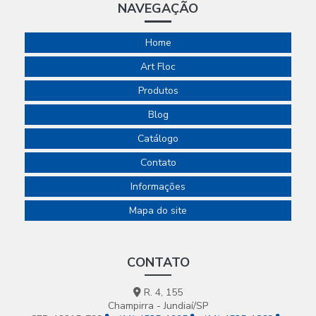
NAVEGAÇÃO
Home
Art Floc
Produtos
Blog
Catálogo
Contato
Informações
Mapa do site
CONTATO
R. 4, 155
Champirra - Jundiaí/SP