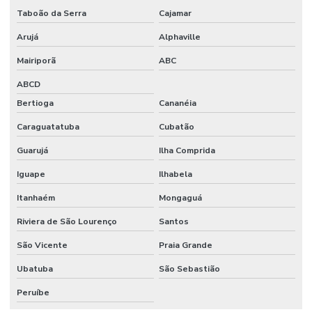
Taboão da Serra
Cajamar
Arujá
Alphaville
Mairiporã
ABC
ABCD
Bertioga
Cananéia
Caraguatatuba
Cubatão
Guarujá
Ilha Comprida
Iguape
Ilhabela
Itanhaém
Mongaguá
Riviera de São Lourenço
Santos
São Vicente
Praia Grande
Ubatuba
São Sebastião
Peruíbe