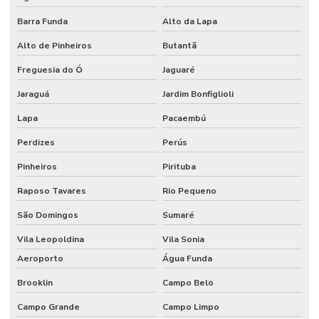
Serviço de flocagem
Barra Funda
Alto da Lapa
Tecido algodão flocado
Alto de Pinheiros
Butantã
Tecido aveludado automotivo
Freguesia do Ó
Jaguaré
Tecido flocado
Jaraguá
Jardim Bonfiglioli
Tecido flocado de nylon
Lapa
Pacaembú
Tecido floco de algodão
Perdizes
Perús
Pinheiros
Pirituba
Tecido inflável de pvc
Raposo Tavares
Rio Pequeno
Tecido de pvc inflável
São Domingos
Sumaré
Tecido tule flocado
Vila Leopoldina
Vila Sonia
Tecido veludo
Aeroporto
Água Funda
Tecido veludo atacado
Brooklin
Campo Belo
Tecido veludo automotivo
Campo Grande
Campo Limpo