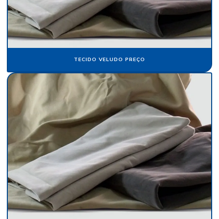
Fornecedor de veludo para automóvel
Fornecedor de veludo sintético
Indústria de flocagem
TECIDO VELUDO PREÇO
Indústria de papel crepom
Indústria de papel de seda
Pacote de papel de seda
Papel aveludado
Papel camurça
Papel camurça atacado
Papel camurça colorido
Papel camurça onde comprar
Papel camurça pacote