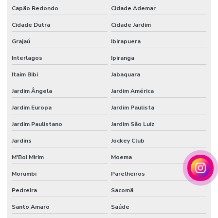
Tecido veludo automotivo comprar
Capão Redondo
Cidade Ademar
Tecido veludo comprar
Cidade Dutra
Cidade Jardim
Tecido veludo flocado
Grajaú
Ibirapuera
Interlagos
Ipiranga
Tecido veludo preço
Itaim Bibi
Jabaquara
Tecido veludo sintético
Jardim Ângela
Jardim América
Veludo automotivo
Jardim Europa
Jardim Paulista
Veludo sintético
Jardim Paulistano
Jardim São Luiz
Vendedor de papel de seda atacado
Jardins
Jockey Club
M'Boi Mirim
Moema
Morumbi
Parelheiros
Pedreira
Sacomã
Santo Amaro
Saúde