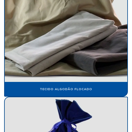
Fábrica de veludo sintético
Fábrica de veludo em sp
Fabricante de papel camurça
Fabricante de papel crepom
Fabricante papel de seda
Fabricante de veludo
Flocagem de bobinas de papéis
Flocos de nylon
TECIDO ALGODÃO FLOCADO
Flocos de nylon comprar
Folha de papel camurça
Folha de papel crepom parafinado
Folha de papel de seda atacado