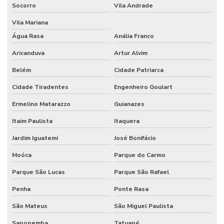
Socorro
Vila Andrade
Vila Mariana
Água Rasa
Anália Franco
Aricanduva
Artur Alvim
Belém
Cidade Patriarca
Cidade Tiradentes
Engenheiro Goulart
Ermelino Matarazzo
Guianazes
Itaim Paulista
Itaquera
Jardim Iguatemi
José Bonifácio
Moóca
Parque do Carmo
Parque São Lucas
Parque São Rafael
Penha
Ponte Rasa
São Mateus
São Miguel Paulista
Sapopemba
Tatuapé