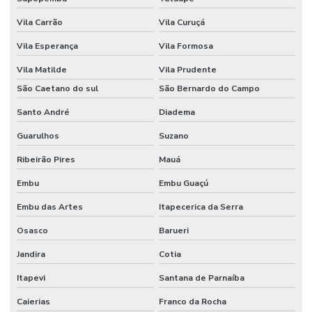
Vila Carrão
Vila Curuçá
Vila Esperança
Vila Formosa
Vila Matilde
Vila Prudente
São Caetano do sul
São Bernardo do Campo
Santo André
Diadema
Guarulhos
Suzano
Ribeirão Pires
Mauá
Embu
Embu Guaçú
Embu das Artes
Itapecerica da Serra
Osasco
Barueri
Jandira
Cotia
Itapevi
Santana de Parnaíba
Caierias
Franco da Rocha