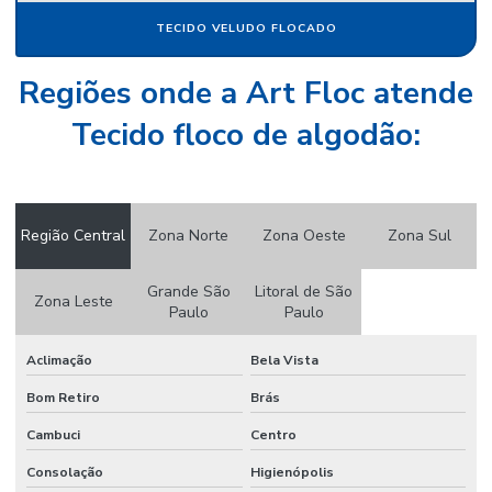
Papel camurça preço
TECIDO VELUDO FLOCADO
Papel camurça valor
Regiões onde a Art Floc atende
Papel crepom
Tecido floco de algodão:
Papel crepom atacado
Papel crepom por atacado
Papel crepom atacado sp
Região Central
Zona Norte
Zona Oeste
Zona Sul
Papel crepom bem casado
Grande São
Litoral de São
Zona Leste
Papel crepom branco atacado
Paulo
Paulo
Papel crepom impermeável
Aclimação
Bela Vista
Papel crepom parafinado
Bom Retiro
Brás
Papel crepom parafinado preço
Cambuci
Centro
Papel crepom preço
Consolação
Higienópolis