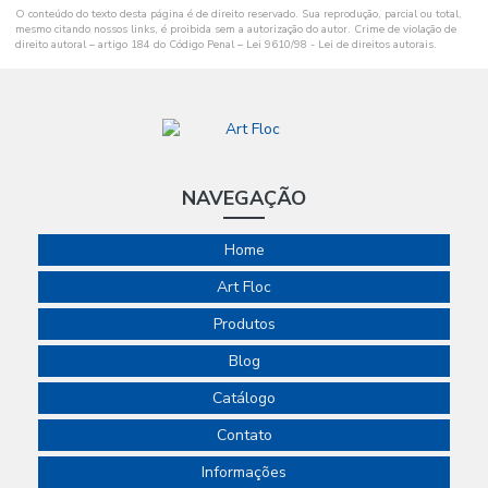
O conteúdo do texto desta página é de direito reservado. Sua reprodução, parcial ou total,
mesmo citando nossos links, é proibida sem a autorização do autor. Crime de violação de
direito autoral – artigo 184 do Código Penal –
Lei 9610/98 - Lei de direitos autorais
.
NAVEGAÇÃO
Home
Art Floc
Produtos
Blog
Catálogo
Contato
Informações