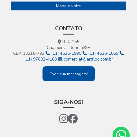
Mapa do site
CONTATO
R. 4, 155
Champirra - Jundiaí/SP
CEP: 13215-792
(11) 4535-1995
(11) 4535-1869
(11) 97602-4163
comercial@artfloc.com.br
Envie sua mensagem!
SIGA-NOS!