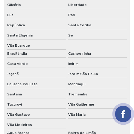
Glicério
Liberdade
Papel para embrulhar bem casado comprar
Luz
Pari
Papel parecido com veludo
República
Santa Cecília
Papel seda
Santa Efigênia
Sé
Papel seda atacado
Vila Buarque
Papel seda branco
Brasilândia
Cachoeirinha
Papel de seda colorido
Casa Verde
Imirim
Papel seda dourado
Jaçanã
Jardim São Paulo
Papel veludo
Lauzane Paulista
Mandaqui
Papel veludo onde comprar
Santana
Tremembé
Tucuruvi
Vila Guilherme
Papel veludo valor
Vila Gustavo
Vila Maria
Preço do tecido veludo
Vila Medeiros
Preço do veludo por metro
Água Branca
Bairro do Limão