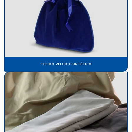
Folha de papel veludo
Folha de seda fluorescente
Fornecedor de algodão flocado
Fornecedor de cartolina camurça
Fornecedor de crepom parafinado
Fornecedor de floco de nylon
TECIDO VELUDO SINTÉTICO
Fornecedor de papel camurça
Fornecedor de papel crepom
Fornecedor de papel crepom parafinado
Fornecedor de papel veludo
Fornecedor de tecido flocado
Fornecedor de veludo