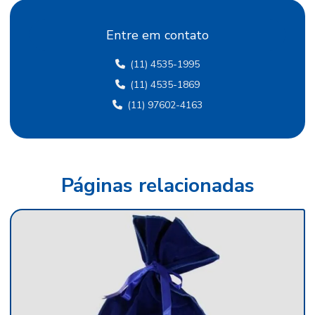
Fábrica de papel crepom
Entre em contato
Fábrica de papel crepom em sp
(11) 4535-1995
Fábrica papel de seda
(11) 4535-1869
Fábrica de papel de seda sp
(11) 97602-4163
Fábrica de papel veludo
Fábrica de tecido flocado
Fábrica de tecido de veludo
Páginas relacionadas
Fábrica de veludo
Fábrica de veludo flocado
Fábrica de veludo sintético
Fábrica de veludo em sp
Fabricante de papel camurça