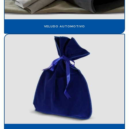
Fornecedor de cartolina camurça
Fornecedor de crepom parafinado
Fornecedor de floco de nylon
VELUDO AUTOMOTIVO
Fornecedor de papel camurça
Fornecedor de papel crepom
Fornecedor de papel crepom parafinado
Fornecedor de papel veludo
Fornecedor de tecido flocado
Fornecedor de veludo
Fornecedor de veludo para automóvel
Fornecedor de veludo sintético
Indústria de flocagem