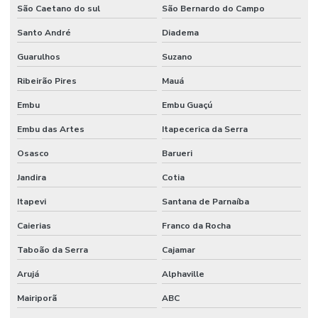
São Caetano do sul
São Bernardo do Campo
Santo André
Diadema
Guarulhos
Suzano
Ribeirão Pires
Mauá
Embu
Embu Guaçú
Embu das Artes
Itapecerica da Serra
Osasco
Barueri
Jandira
Cotia
Itapevi
Santana de Parnaíba
Caierias
Franco da Rocha
Taboão da Serra
Cajamar
Arujá
Alphaville
Mairiporã
ABC