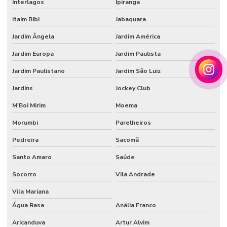
Interlagos
Ipiranga
Tecido veludo sintético
Itaim Bibi
Jabaquara
Veludo automotivo
Jardim Ângela
Jardim América
Veludo sintético
Jardim Europa
Jardim Paulista
Jardim Paulistano
Jardim São Luiz
Vendedor de papel de seda atacado
Jardins
Jockey Club
M'Boi Mirim
Moema
Morumbi
Parelheiros
Pedreira
Sacomã
Santo Amaro
Saúde
Socorro
Vila Andrade
Vila Mariana
Água Rasa
Anália Franco
Aricanduva
Artur Alvim