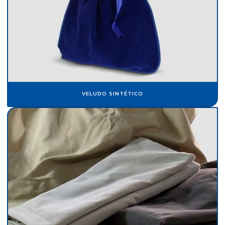
Fabricante de papel crepom
Fabricante papel de seda
Fabricante de veludo
Flocagem de bobinas de papéis
Flocos de nylon
VELUDO SINTÉTICO
Flocos de nylon comprar
Folha de papel camurça
Folha de papel crepom parafinado
Folha de papel de seda atacado
Folha de papel veludo
Folha de seda fluorescente
Fornecedor de algodão flocado