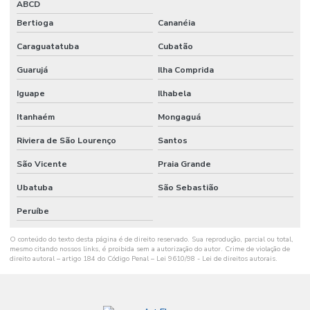
ABCD
Bertioga
Cananéia
Caraguatatuba
Cubatão
Guarujá
Ilha Comprida
Iguape
Ilhabela
Itanhaém
Mongaguá
Riviera de São Lourenço
Santos
São Vicente
Praia Grande
Ubatuba
São Sebastião
Peruíbe
O conteúdo do texto desta página é de direito reservado. Sua reprodução, parcial ou total,
mesmo citando nossos links, é proibida sem a autorização do autor. Crime de violação de
direito autoral – artigo 184 do Código Penal –
Lei 9610/98 - Lei de direitos autorais
.