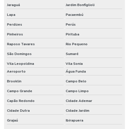
Jaraguá
Jardim Bonfiglioli
Tecido flocado de nylon
Lapa
Pacaembú
Tecido floco de algodão
Perdizes
Perús
Tecido inflável de pvc
Pinheiros
Pirituba
Tecido de pvc inflável
Raposo Tavares
Rio Pequeno
Tecido tule flocado
São Domingos
Sumaré
Tecido veludo
Vila Leopoldina
Vila Sonia
Aeroporto
Água Funda
Tecido veludo atacado
Brooklin
Campo Belo
Tecido veludo automotivo
Campo Grande
Campo Limpo
Tecido veludo automotivo comprar
Capão Redondo
Cidade Ademar
Tecido veludo comprar
Cidade Dutra
Cidade Jardim
Tecido veludo flocado
Grajaú
Ibirapuera
Tecido veludo preço