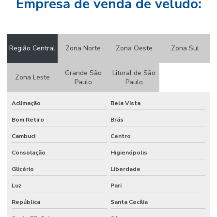
Empresa de venda de veludo:
Papel crepom atacado
Papel crepom por atacado
Papel crepom atacado sp
Região Central
Zona Norte
Zona Oeste
Zona Sul
Papel crepom bem casado
Grande São
Litoral de São
Papel crepom branco atacado
Zona Leste
Paulo
Paulo
Papel crepom impermeável
Aclimação
Bela Vista
Papel crepom parafinado
Bom Retiro
Brás
Papel crepom parafinado preço
Cambuci
Centro
Papel crepom preço
Consolação
Higienópolis
Papel para embrulhar bem casado comprar
Glicério
Liberdade
Papel parecido com veludo
Luz
Pari
Papel seda
República
Santa Cecília