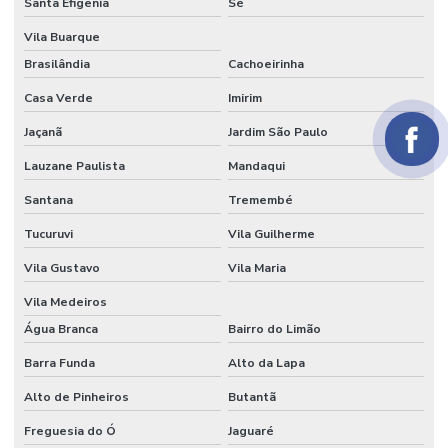
Papel seda atacado
Santa Efigênia
Sé
Vila Buarque
Papel seda branco
Brasilândia
Cachoeirinha
Papel de seda colorido
Casa Verde
Imirim
Papel seda dourado
Jaçanã
Jardim São Paulo
Papel veludo
Lauzane Paulista
Mandaqui
Papel veludo onde comprar
Santana
Tremembé
Papel veludo valor
Tucuruvi
Vila Guilherme
Preço do tecido veludo
Vila Gustavo
Vila Maria
Preço do veludo por metro
Vila Medeiros
Água Branca
Bairro do Limão
Serviço de flocagem
Barra Funda
Alto da Lapa
Tecido algodão flocado
Alto de Pinheiros
Butantã
Tecido aveludado automotivo
Freguesia do Ó
Jaguaré
Tecido flocado