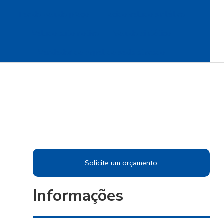
Tecido veludo preço
Tecido veludo sintético
Veludo automotivo
Veludo sintético
Vendedor de papel de seda atacado
Solicite um orçamento
Informações