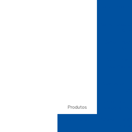
Como Escolher
E
Como Escolher 
Seus
Como Escolhe
Seus
Como Usar P
Potencializa
Conheça os Be
Cri
Crepom Imperm
Produtos
Valorizar Pr
Crepom Parafin
Linha Papéis
Potencial
Papel Camurça