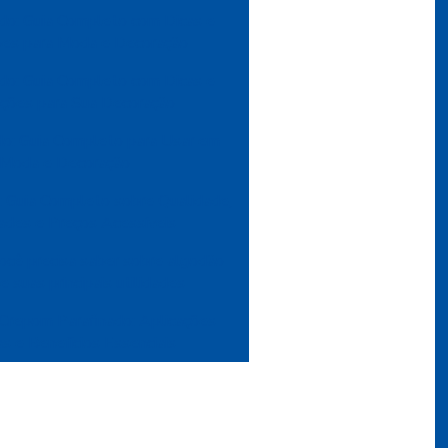
do: Guia Completo com Dicas e
ções para Moda e Decoração
do: Guia Completo com Dicas e
ações para Sua Decoração
do: Guia Completo para Usar em
Moda e Decoração
: Guia Completo sobre Qualidade,
ades e Preços Acessíveis
ocê precisa saber sobre algodão
e suas principais utilidades
Crepom Parafinado: Aplicações
as e Benefícios Essenciais