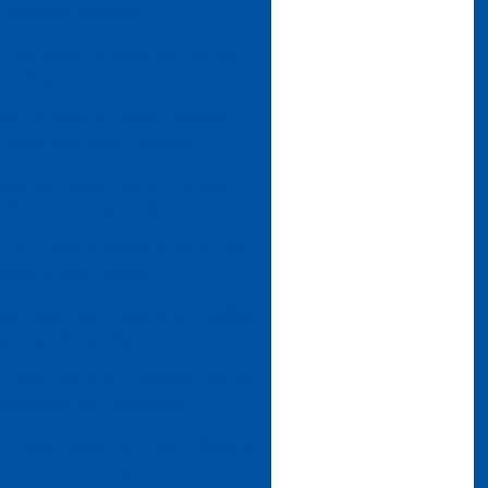
Projetos Criativos
 Crie Bem Casados Incríveis para
Suas Festas
ido de Veludo: Como Escolher a
Ideal para Seus Projetos
cido de Veludo: Como Escolher a
Ideal para Seus Projetos
udo: Como Escolher o Ideal para
alorizar Seu Projeto
do: Dicas para Encontrar o Melhor
ço para Seus Projetos
Características, Cuidados e Ideias
 Incorporar na Decoração
 Estilos, Usos Versáteis e Guia de
Preços Essenciais