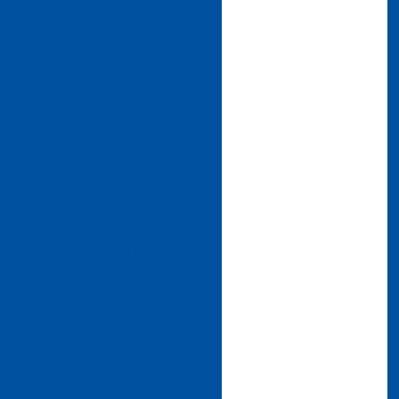
 e Comprar Tecido de Veludo com
stilo e Durabilidade
o Tecido de Veludo Perfeito para
 Projetos de Decoração
r o Tecido Veludo Perfeito para
 Projetos de Decoração
apel de Seda por Atacado para
r Seus Projetos de Artesanato e
Decoração
nefícios do Algodão Flocado para
atividade e Artesanato
eabilizado: A Solução Ideal para
ojetos Decorativos e Embalagens
ado: Benefícios e Aplicações que
izam Seus Projetos Criativos