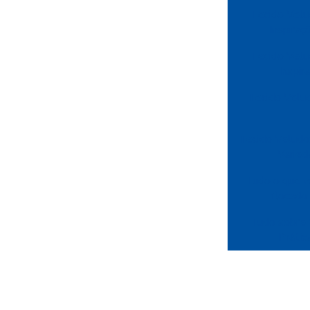
Tecido Velu
Inspira
Tecido Velu
Inspir
Tecido Velu
Tecido Veludo
Varied
Tudo o que v
flocado 
Tudo sobre 
Prátic