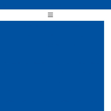
4535-1869
(11) 97602-4163
comercial@artfloc.com.br
Algodão flocado
Cartolina camurça
Crepom parafinado
Empresa de flocagem
Empresa de flocos de nylon
Empresa de papel camurça
Empresa de papel crepom
Empresa que faz flocagem
Empresa de tecido flocado
Empresa de venda de veludo
Fábrica de flocagem
Fábrica de papel crepom
Fábrica de papel crepom em sp
Fábrica papel de seda
Fábrica de papel de seda sp
Fábrica de papel veludo
Fábrica de tecido flocado
Fábrica de tecido de veludo