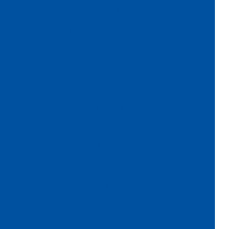
Papel de seda colorido
Papel seda dourado
Papel veludo
Papel veludo onde comprar
Papel veludo valor
Preço do tecido veludo
Preço do veludo por metro
Serviço de flocagem
Tecido algodão flocado
Tecido aveludado automotivo
Tecido flocado
Tecido flocado de nylon
Tecido floco de algodão
Tecido inflável de pvc
Tecido de pvc inflável
Tecido tule flocado
Tecido veludo
Tecido veludo atacado
Tecido veludo automotivo
Tecido veludo automotivo comprar
Tecido veludo comprar
Tecido veludo flocado