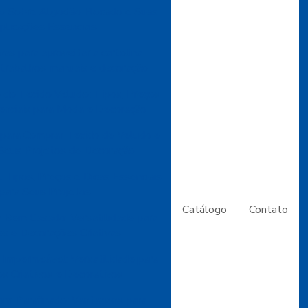
o Sobre Algodão Flocado e Suas
plicações Essenciais
ivas para aproveitar a cartolina
trabalhos manuais e decoração
 do Tecido Veludo: Tipos, Preços
enciais para Moda e Decoração
 para Comprar Tecido de Veludo e
Seus Projetos de Decoração
 Tipos, Preços e Dicas Essenciais
para Seus Projetos
Catálogo
Contato
 Bem Casado: Versatilidade para
es e Decorações Criativas
Impermeável: Versatilidade para
os Criativos e Decorativos
om Parafinado: Vantagens para