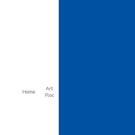
Descubra Tud
Cartolina
A
Camurça
Dicas criat
Papel Veludo
camurça em 
Papel Crepom
Guia Completo
e Dicas Ess
ArtCrepe
Guia Essencial
Papel de Seda
Renovar 
Linha Têxtil
Papel Camurça:
Tecido Veludo
Art
Home
Floc
Papel Crepom
Veludos
Criaçõ
Automotivos
Papel Crepom 
Tecido
Projet
Camurça
Papel Crep
PVC Inflável