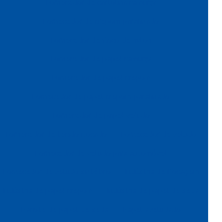
Fornecedor de cartolina camurça
Fornecedor de crepom parafinado
Fornecedor de floco de nylon
Fornecedor de papel camurça
Fornecedor de papel crepom
Fornecedor de papel crepom parafinado
Fornecedor de papel veludo
Fornecedor de tecido flocado
Fornecedor de veludo
Fornecedor de veludo para automóvel
Fornecedor de veludo sintético
Indústria de flocagem
Indústria de papel crepom
Indústria de papel de seda
Pacote de papel de seda
Papel aveludado