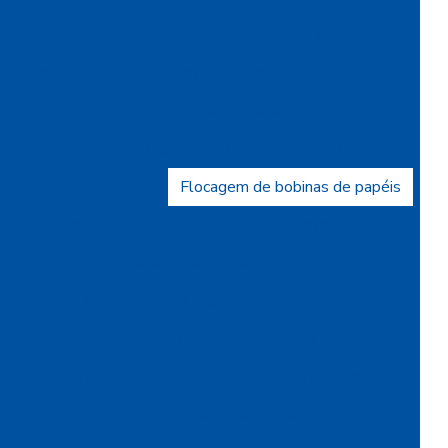
Fábrica de veludo
Fábrica de veludo flocado
Fábrica de veludo sintético
Fábrica de veludo em sp
Fabricante de papel camurça
Fabricante de papel crepom
Fabricante papel de seda
Fabricante de veludo
Flocagem de bobinas de papéis
Flocos de nylon
Flocos de nylon comprar
Folha de papel camurça
Folha de papel crepom parafinado
Folha de papel de seda atacado
Folha de papel veludo
Folha de seda fluorescente
Fornecedor de algodão flocado