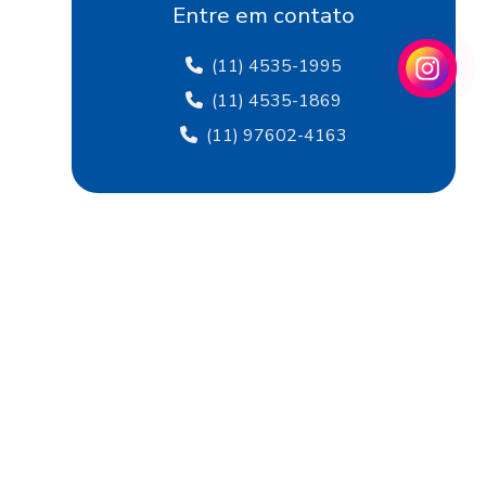
Fábrica de flocagem
Entre em contato
Fábrica de papel crepom
(11) 4535-1995
Fábrica de papel crepom em sp
(11) 4535-1869
(11) 97602-4163
Fábrica papel de seda
Fábrica de papel de seda sp
Fábrica de papel veludo
Fábrica de tecido flocado
Fábrica de tecido de veludo
Fábrica de veludo
Fábrica de veludo flocado
Fábrica de veludo sintético