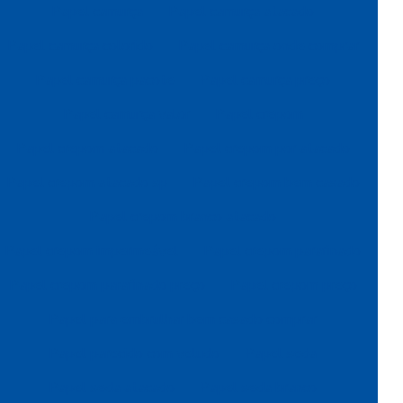
Papel camurça
Papel camurça atacado
Papel camurça colorido
Papel camurça onde comprar
Papel camurça pacote
Papel camurça preço
Papel camurça valor
Papel crepom
Papel crepom atacado
Papel crepom por atacado
Papel crepom atacado sp
Papel crepom bem casado
Papel crepom branco atacado
Papel crepom impermeável
Papel crepom parafinado
Papel crepom parafinado preço
Papel crepom preço
Papel para embrulhar bem casado comprar
Papel parecido com veludo
Papel seda
Papel seda atacado
Papel seda branco