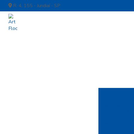
R. 4, 155 - Jundiaí - SP
Algodão Floca
para Pr
Cartolina Cam
Projet