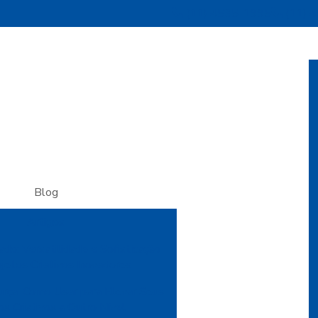
(11) 4535-1995
(11) 
Blog
Artigos
do: Versatilidade e Sofisticação
ojetos Criativos Inovadores
urça: Como Usar para Elevar Seus
os Criativos a Outro Nível