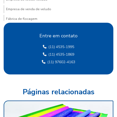
Empresa de venda de veludo
Fábrica de flocagem
Fábrica de papel crepom
Entre em contato
Fábrica de papel crepom em sp
(11) 4535-1995
Fábrica papel de seda
(11) 4535-1869
Fábrica de papel de seda sp
(11) 97602-4163
Fábrica de papel veludo
Fábrica de tecido flocado
Fábrica de tecido de veludo
Páginas relacionadas
Fábrica de veludo
Fábrica de veludo flocado
Fábrica de veludo sintético