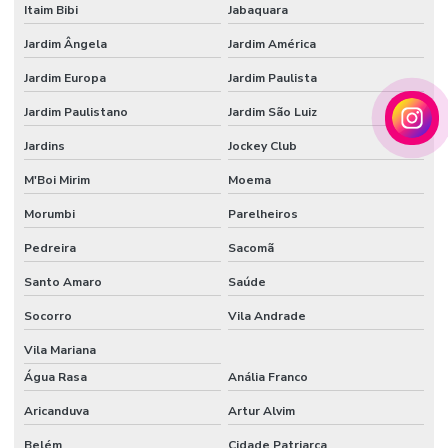
Tecido veludo comprar
Itaim Bibi
Jabaquara
Tecido veludo flocado
Jardim Ângela
Jardim América
Jardim Europa
Jardim Paulista
Tecido veludo preço
Jardim Paulistano
Jardim São Luiz
Tecido veludo sintético
Jardins
Jockey Club
Veludo automotivo
M'Boi Mirim
Moema
Veludo sintético
Morumbi
Parelheiros
Vendedor de papel de seda atacado
Pedreira
Sacomã
Santo Amaro
Saúde
Socorro
Vila Andrade
Vila Mariana
Água Rasa
Anália Franco
Aricanduva
Artur Alvim
Belém
Cidade Patriarca