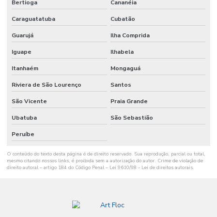
Bertioga
Cananéia
Caraguatatuba
Cubatão
Guarujá
Ilha Comprida
Iguape
Ilhabela
Itanhaém
Mongaguá
Riviera de São Lourenço
Santos
São Vicente
Praia Grande
Ubatuba
São Sebastião
Peruíbe
O conteúdo do texto desta página é de direito reservado. Sua reprodução, parcial ou total,
mesmo citando nossos links, é proibida sem a autorização do autor. Crime de violação de
direito autoral – artigo 184 do Código Penal –
Lei 9610/98 - Lei de direitos autorais
.