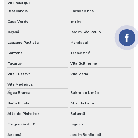
Vila Buarque
Papel parecido com veludo
Brasilândia
Cachoeirinha
Papel seda
Casa Verde
Imirim
Papel seda atacado
Jaçanã
Jardim São Paulo
Papel seda branco
Lauzane Paulista
Mandaqui
Papel de seda colorido
Santana
Tremembé
Papel seda dourado
Tucuruvi
Vila Guilherme
Papel veludo
Vila Gustavo
Vila Maria
Papel veludo onde comprar
Vila Medeiros
Água Branca
Bairro do Limão
Papel veludo valor
Barra Funda
Alto da Lapa
Preço do tecido veludo
Alto de Pinheiros
Butantã
Preço do veludo por metro
Freguesia do Ó
Jaguaré
Serviço de flocagem
Jaraguá
Jardim Bonfiglioli