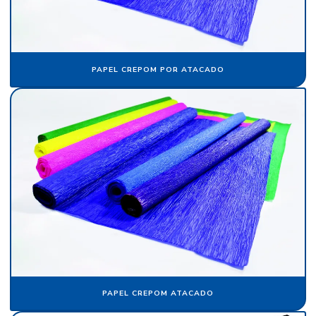
Folha de seda fluorescente
Fornecedor de algodão flocado
PAPEL CREPOM POR ATACADO
Fornecedor de cartolina camurça
Fornecedor de crepom parafinado
Fornecedor de floco de nylon
Fornecedor de papel camurça
Fornecedor de papel crepom
Fornecedor de papel crepom parafinado
Fornecedor de papel veludo
Fornecedor de tecido flocado
Fornecedor de veludo
PAPEL CREPOM ATACADO
Fornecedor de veludo para automóvel