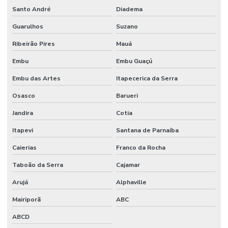
Santo André
Diadema
Guarulhos
Suzano
Ribeirão Pires
Mauá
Embu
Embu Guaçú
Embu das Artes
Itapecerica da Serra
Osasco
Barueri
Jandira
Cotia
Itapevi
Santana de Parnaíba
Caierias
Franco da Rocha
Taboão da Serra
Cajamar
Arujá
Alphaville
Mairiporã
ABC
ABCD