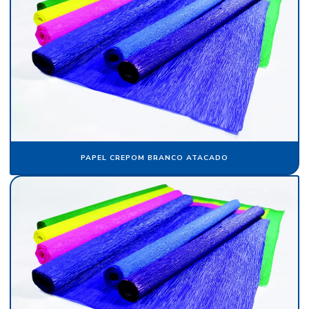
Fábrica de veludo em sp
Fabricante de papel camurça
Fabricante de papel crepom
Fabricante papel de seda
Fabricante de veludo
Flocagem de bobinas de papéis
PAPEL CREPOM BRANCO ATACADO
Flocos de nylon
Flocos de nylon comprar
Folha de papel camurça
Folha de papel crepom parafinado
Folha de papel de seda atacado
Folha de papel veludo