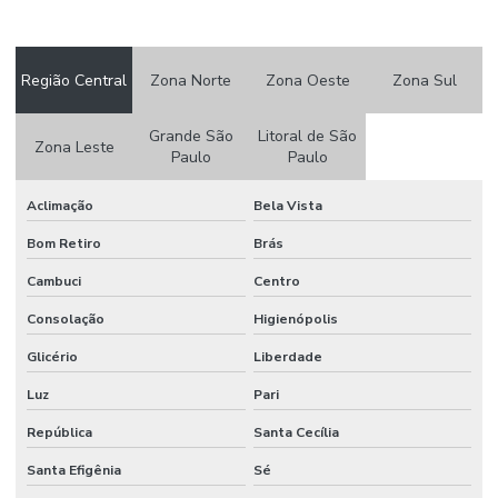
Papel camurça valor
Papel crepom
Região Central
Zona Norte
Zona Oeste
Zona Sul
Papel crepom atacado
Grande São
Litoral de São
Papel crepom por atacado
Zona Leste
Paulo
Paulo
Papel crepom atacado sp
Aclimação
Bela Vista
Papel crepom bem casado
Bom Retiro
Brás
Papel crepom branco atacado
Cambuci
Centro
Papel crepom impermeável
Consolação
Higienópolis
Papel crepom parafinado
Glicério
Liberdade
Papel crepom parafinado preço
Luz
Pari
Papel crepom preço
República
Santa Cecília
Santa Efigênia
Sé
Papel para embrulhar bem casado comprar