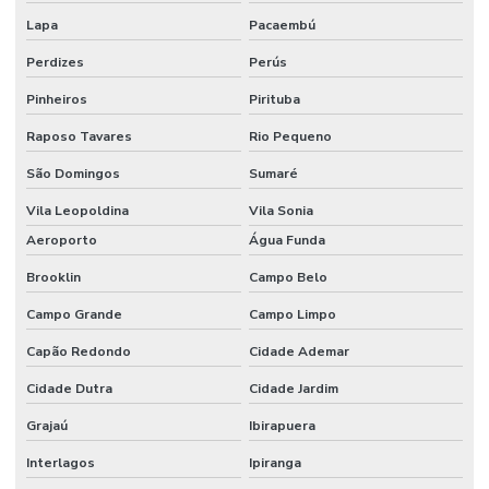
Tecido algodão flocado
Lapa
Pacaembú
Tecido aveludado automotivo
Perdizes
Perús
Tecido flocado
Pinheiros
Pirituba
Tecido flocado de nylon
Raposo Tavares
Rio Pequeno
Tecido floco de algodão
São Domingos
Sumaré
Vila Leopoldina
Vila Sonia
Tecido inflável de pvc
Aeroporto
Água Funda
Tecido de pvc inflável
Brooklin
Campo Belo
Tecido tule flocado
Campo Grande
Campo Limpo
Tecido veludo
Capão Redondo
Cidade Ademar
Tecido veludo atacado
Cidade Dutra
Cidade Jardim
Tecido veludo automotivo
Grajaú
Ibirapuera
Tecido veludo automotivo comprar
Interlagos
Ipiranga