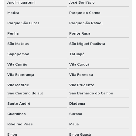
Jardim Iguatemi
José Bonifácio
Moóca
Parque do Carmo
Parque São Lucas
Parque São Rafael
Penha
Ponte Rasa
São Mateus
São Miguel Paulista
Sapopemba
Tatuapé
Vila Carrão
Vila Curuçá
Vila Esperança
Vila Formosa
Vila Matilde
Vila Prudente
São Caetano do sul
São Bernardo do Campo
Santo André
Diadema
Guarulhos
Suzano
Ribeirão Pires
Mauá
Embu
Embu Guaçú