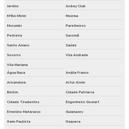
Jardins
Jockey Club
Veludo automotivo
M'Boi Mirim
Moema
Veludo sintético
Morumbi
Parelheiros
Vendedor de papel de seda atacado
Pedreira
Sacomã
Santo Amaro
Saúde
Socorro
Vila Andrade
Vila Mariana
Água Rasa
Anália Franco
Aricanduva
Artur Alvim
Belém
Cidade Patriarca
Cidade Tiradentes
Engenheiro Goulart
Ermelino Matarazzo
Guianazes
Itaim Paulista
Itaquera