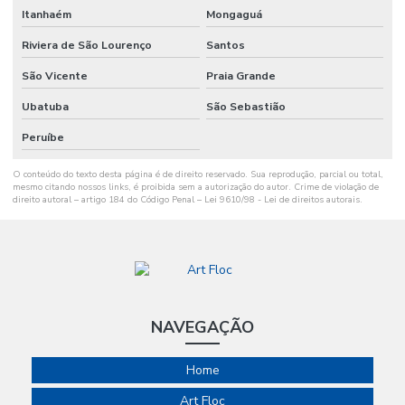
Itanhaém
Mongaguá
Riviera de São Lourenço
Santos
São Vicente
Praia Grande
Ubatuba
São Sebastião
Peruíbe
O conteúdo do texto desta página é de direito reservado. Sua reprodução, parcial ou total,
mesmo citando nossos links, é proibida sem a autorização do autor. Crime de violação de
direito autoral – artigo 184 do Código Penal –
Lei 9610/98 - Lei de direitos autorais
.
NAVEGAÇÃO
Home
Art Floc