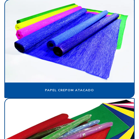
Fornecedor de crepom parafinado
Fornecedor de floco de nylon
Fornecedor de papel camurça
Fornecedor de papel crepom
Fornecedor de papel crepom parafinado
Fornecedor de papel veludo
Fornecedor de tecido flocado
Fornecedor de veludo
PAPEL CREPOM ATACADO
Fornecedor de veludo para automóvel
Fornecedor de veludo sintético
Indústria de flocagem
Indústria de papel crepom