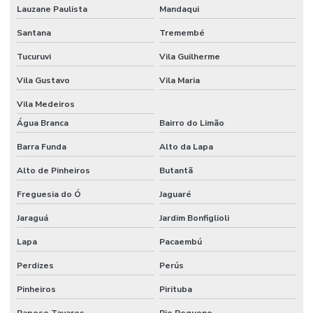
Papel seda branco
Lauzane Paulista
Mandaqui
Papel de seda colorido
Santana
Tremembé
Papel seda dourado
Tucuruvi
Vila Guilherme
Papel veludo
Vila Gustavo
Vila Maria
Papel veludo onde comprar
Vila Medeiros
Água Branca
Bairro do Limão
Papel veludo valor
Barra Funda
Alto da Lapa
Preço do tecido veludo
Alto de Pinheiros
Butantã
Preço do veludo por metro
Freguesia do Ó
Jaguaré
Serviço de flocagem
Jaraguá
Jardim Bonfiglioli
Tecido algodão flocado
Lapa
Pacaembú
Tecido aveludado automotivo
Perdizes
Perús
Tecido flocado
Pinheiros
Pirituba
Tecido flocado de nylon
Raposo Tavares
Rio Pequeno