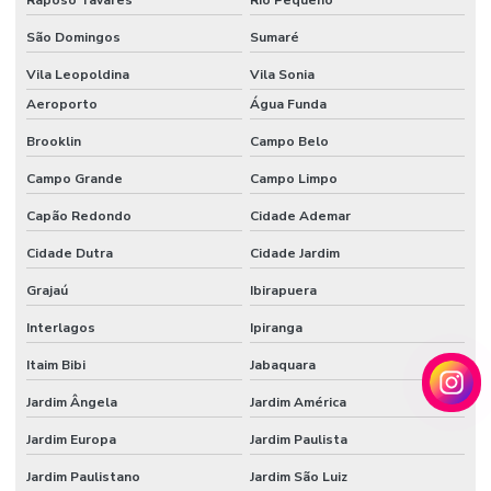
Tecido floco de algodão
São Domingos
Sumaré
Vila Leopoldina
Vila Sonia
Tecido inflável de pvc
Aeroporto
Água Funda
Tecido de pvc inflável
Brooklin
Campo Belo
Tecido tule flocado
Campo Grande
Campo Limpo
Tecido veludo
Capão Redondo
Cidade Ademar
Tecido veludo atacado
Cidade Dutra
Cidade Jardim
Tecido veludo automotivo
Grajaú
Ibirapuera
Tecido veludo automotivo comprar
Interlagos
Ipiranga
Tecido veludo comprar
Itaim Bibi
Jabaquara
Tecido veludo flocado
Jardim Ângela
Jardim América
Jardim Europa
Jardim Paulista
Tecido veludo preço
Jardim Paulistano
Jardim São Luiz
Tecido veludo sintético