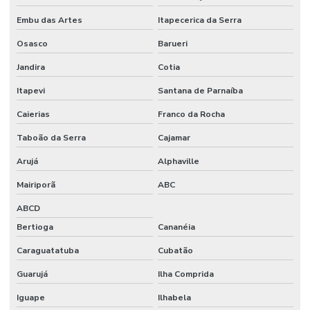
Embu das Artes
Itapecerica da Serra
Osasco
Barueri
Jandira
Cotia
Itapevi
Santana de Parnaíba
Caierias
Franco da Rocha
Taboão da Serra
Cajamar
Arujá
Alphaville
Mairiporã
ABC
ABCD
Bertioga
Cananéia
Caraguatatuba
Cubatão
Guarujá
Ilha Comprida
Iguape
Ilhabela