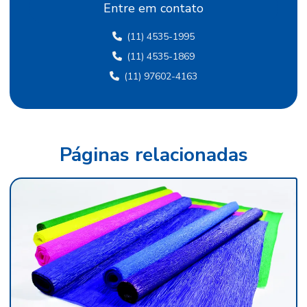
Entre em contato
Fábrica de papel crepom em sp
(11) 4535-1995
Fábrica papel de seda
(11) 4535-1869
Fábrica de papel de seda sp
(11) 97602-4163
Fábrica de papel veludo
Fábrica de tecido flocado
Fábrica de tecido de veludo
Páginas relacionadas
Fábrica de veludo
Fábrica de veludo flocado
Fábrica de veludo sintético
Fábrica de veludo em sp
Fabricante de papel camurça
Fabricante de papel crepom