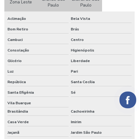
Papel crepom por atacado
Zona Leste
Paulo
Paulo
Papel crepom atacado sp
Aclimação
Bela Vista
Papel crepom bem casado
Bom Retiro
Brás
Papel crepom branco atacado
Cambuci
Centro
Papel crepom impermeável
Consolação
Higienópolis
Papel crepom parafinado
Glicério
Liberdade
Papel crepom parafinado preço
Luz
Pari
Papel crepom preço
República
Santa Cecília
Santa Efigênia
Sé
Papel para embrulhar bem casado comprar
Vila Buarque
Papel parecido com veludo
Brasilândia
Cachoeirinha
Papel seda
Casa Verde
Imirim
Papel seda atacado
Jaçanã
Jardim São Paulo