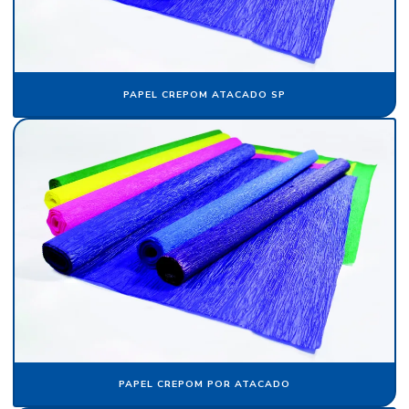
Fabricante papel de seda
Fabricante de veludo
Flocagem de bobinas de papéis
PAPEL CREPOM ATACADO SP
Flocos de nylon
Flocos de nylon comprar
Folha de papel camurça
Folha de papel crepom parafinado
Folha de papel de seda atacado
Folha de papel veludo
Folha de seda fluorescente
Fornecedor de algodão flocado
PAPEL CREPOM POR ATACADO
Fornecedor de cartolina camurça