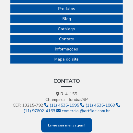
Produtos
Blog
Catálogo
Contato
Informações
Mapa do site
CONTATO
R. 4, 155
Champirra - Jundiaí/SP
CEP: 13215-792
(11) 4535-1995
(11) 4535-1869
(11) 97602-4163
comercial@artfloc.com.br
Envie sua mensagem!