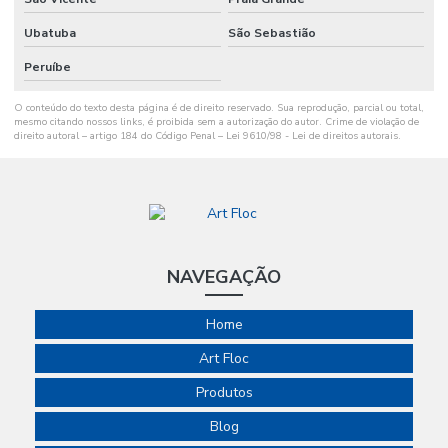
Ubatuba
São Sebastião
Peruíbe
O conteúdo do texto desta página é de direito reservado. Sua reprodução, parcial ou total,
mesmo citando nossos links, é proibida sem a autorização do autor. Crime de violação de
direito autoral – artigo 184 do Código Penal –
Lei 9610/98 - Lei de direitos autorais
.
NAVEGAÇÃO
Home
Art Floc
Produtos
Blog