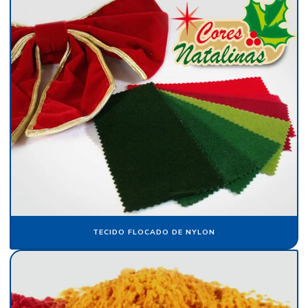
Folha de papel crepom parafinado
Folha de papel de seda atacado
Folha de papel veludo
Folha de seda fluorescente
Fornecedor de algodão flocado
Fornecedor de cartolina camurça
Fornecedor de crepom parafinado
Fornecedor de floco de nylon
Fornecedor de papel camurça
Fornecedor de papel crepom
TECIDO FLOCADO DE NYLON
Fornecedor de papel crepom parafinado
Fornecedor de papel veludo