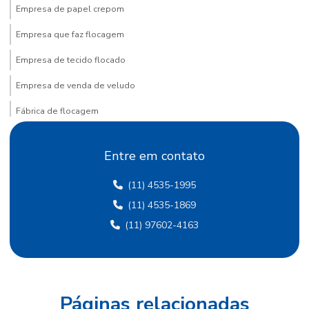
Empresa de papel crepom
Empresa que faz flocagem
Empresa de tecido flocado
Empresa de venda de veludo
Fábrica de flocagem
Fábrica de papel crepom
Entre em contato
Fábrica de papel crepom em sp
(11) 4535-1995
Fábrica papel de seda
(11) 4535-1869
Fábrica de papel de seda sp
(11) 97602-4163
Fábrica de papel veludo
Fábrica de tecido flocado
Fábrica de tecido de veludo
Páginas relacionadas