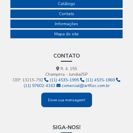
Catálogo
Contato
Informações
Mapa do site
CONTATO
R. 4, 155
Champirra - Jundiaí/SP
CEP: 13215-792
(11) 4535-1995
(11) 4535-1869
(11) 97602-4163
comercial@artfloc.com.br
Envie sua mensagem!
SIGA-NOS!