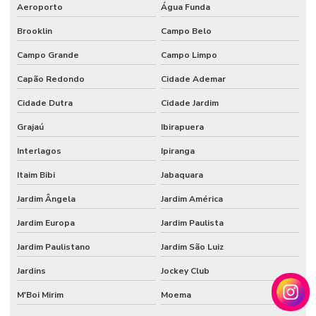
Aeroporto
Água Funda
Tecido veludo automotivo
Brooklin
Campo Belo
Tecido veludo automotivo comprar
Campo Grande
Campo Limpo
Tecido veludo comprar
Capão Redondo
Cidade Ademar
Tecido veludo flocado
Cidade Dutra
Cidade Jardim
Tecido veludo preço
Grajaú
Ibirapuera
Tecido veludo sintético
Interlagos
Ipiranga
Veludo automotivo
Itaim Bibi
Jabaquara
Veludo sintético
Jardim Ângela
Jardim América
Jardim Europa
Jardim Paulista
Vendedor de papel de seda atacado
Jardim Paulistano
Jardim São Luiz
Jardins
Jockey Club
M'Boi Mirim
Moema