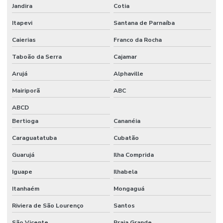
Jandira
Cotia
Itapevi
Santana de Parnaíba
Caierias
Franco da Rocha
Taboão da Serra
Cajamar
Arujá
Alphaville
Mairiporã
ABC
ABCD
Bertioga
Cananéia
Caraguatatuba
Cubatão
Guarujá
Ilha Comprida
Iguape
Ilhabela
Itanhaém
Mongaguá
Riviera de São Lourenço
Santos
São Vicente
Praia Grande