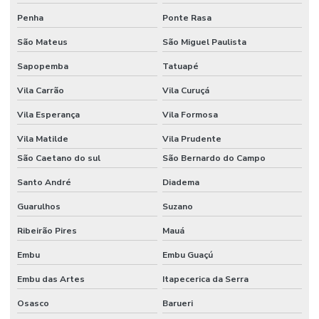
Penha
Ponte Rasa
São Mateus
São Miguel Paulista
Sapopemba
Tatuapé
Vila Carrão
Vila Curuçá
Vila Esperança
Vila Formosa
Vila Matilde
Vila Prudente
São Caetano do sul
São Bernardo do Campo
Santo André
Diadema
Guarulhos
Suzano
Ribeirão Pires
Mauá
Embu
Embu Guaçú
Embu das Artes
Itapecerica da Serra
Osasco
Barueri