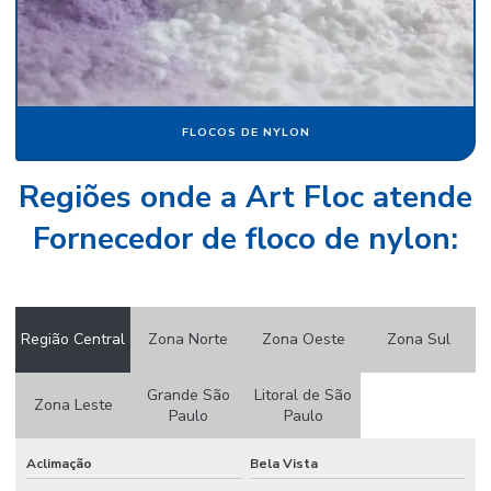
Papel camurça pacote
Papel camurça preço
Papel camurça valor
FLOCOS DE NYLON
Papel crepom
Regiões onde a Art Floc atende
Papel crepom atacado
Fornecedor de floco de nylon:
Papel crepom por atacado
Papel crepom atacado sp
Papel crepom bem casado
Região Central
Zona Norte
Zona Oeste
Zona Sul
Papel crepom branco atacado
Grande São
Litoral de São
Papel crepom impermeável
Zona Leste
Paulo
Paulo
Papel crepom parafinado
Aclimação
Bela Vista
Papel crepom parafinado preço