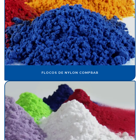
Fornecedor de tecido flocado
Fornecedor de veludo
Fornecedor de veludo para automóvel
Fornecedor de veludo sintético
Indústria de flocagem
Indústria de papel crepom
Indústria de papel de seda
FLOCOS DE NYLON COMPRAR
Pacote de papel de seda
Papel aveludado
Papel camurça
Papel camurça atacado
Papel camurça colorido
Papel camurça onde comprar