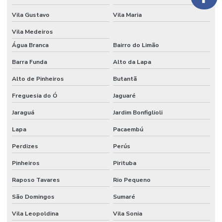
Preço do veludo por metro
Vila Gustavo
Vila Maria
Serviço de flocagem
Vila Medeiros
Água Branca
Bairro do Limão
Tecido algodão flocado
Barra Funda
Alto da Lapa
Tecido aveludado automotivo
Alto de Pinheiros
Butantã
Tecido flocado
Freguesia do Ó
Jaguaré
Tecido flocado de nylon
Jaraguá
Jardim Bonfiglioli
Tecido floco de algodão
Lapa
Pacaembú
Tecido inflável de pvc
Perdizes
Perús
Tecido de pvc inflável
Pinheiros
Pirituba
Tecido tule flocado
Raposo Tavares
Rio Pequeno
Tecido veludo
São Domingos
Sumaré
Vila Leopoldina
Vila Sonia
Tecido veludo atacado