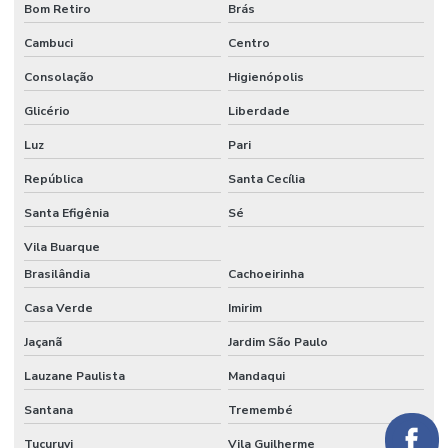
Bom Retiro
Brás
Papel crepom preço
Cambuci
Centro
Papel para embrulhar bem casado comprar
Consolação
Higienópolis
Papel parecido com veludo
Glicério
Liberdade
Papel seda
Luz
Pari
Papel seda atacado
República
Santa Cecília
Santa Efigênia
Sé
Papel seda branco
Vila Buarque
Papel de seda colorido
Brasilândia
Cachoeirinha
Papel seda dourado
Casa Verde
Imirim
Papel veludo
Jaçanã
Jardim São Paulo
Papel veludo onde comprar
Lauzane Paulista
Mandaqui
Papel veludo valor
Santana
Tremembé
Preço do tecido veludo
Tucuruvi
Vila Guilherme