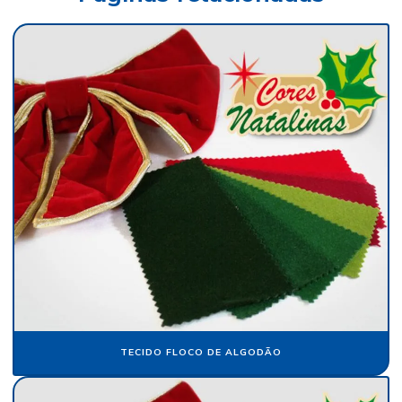
Fábrica de veludo
Fábrica de veludo flocado
Fábrica de veludo sintético
Fábrica de veludo em sp
Fabricante de papel camurça
Fabricante de papel crepom
Fabricante papel de seda
Fabricante de veludo
Flocagem de bobinas de papéis
Flocos de nylon
Flocos de nylon comprar
TECIDO FLOCO DE ALGODÃO
Folha de papel camurça