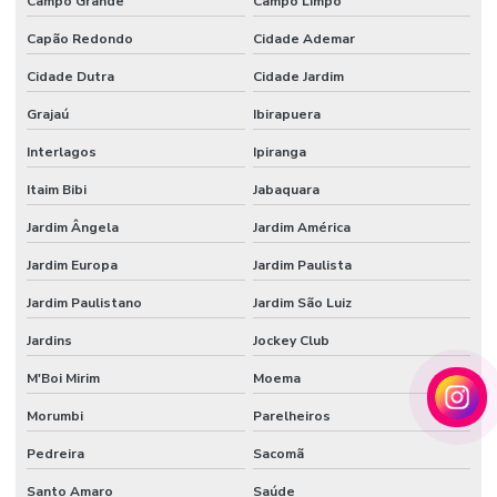
Campo Grande
Campo Limpo
Tecido veludo automotivo comprar
Capão Redondo
Cidade Ademar
Tecido veludo comprar
Cidade Dutra
Cidade Jardim
Tecido veludo flocado
Grajaú
Ibirapuera
Tecido veludo preço
Interlagos
Ipiranga
Tecido veludo sintético
Itaim Bibi
Jabaquara
Veludo automotivo
Jardim Ângela
Jardim América
Veludo sintético
Jardim Europa
Jardim Paulista
Jardim Paulistano
Jardim São Luiz
Vendedor de papel de seda atacado
Jardins
Jockey Club
M'Boi Mirim
Moema
Morumbi
Parelheiros
Pedreira
Sacomã
Santo Amaro
Saúde