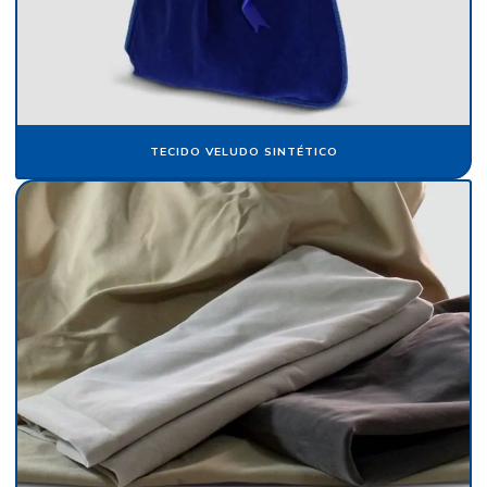
Fornecedor de veludo para automóvel
Fornecedor de veludo sintético
Indústria de flocagem
TECIDO VELUDO SINTÉTICO
Indústria de papel crepom
Indústria de papel de seda
Pacote de papel de seda
Papel aveludado
Papel camurça
Papel camurça atacado
Papel camurça colorido
Papel camurça onde comprar
Papel camurça pacote