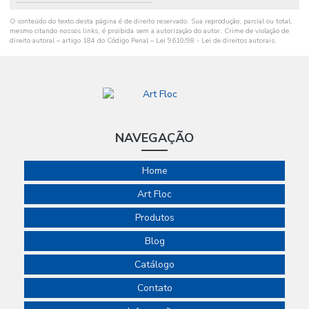
O conteúdo do texto desta página é de direito reservado. Sua reprodução, parcial ou total,
mesmo citando nossos links, é proibida sem a autorização do autor. Crime de violação de
direito autoral – artigo 184 do Código Penal –
Lei 9610/98 - Lei de direitos autorais
.
NAVEGAÇÃO
Home
Art Floc
Produtos
Blog
Catálogo
Contato