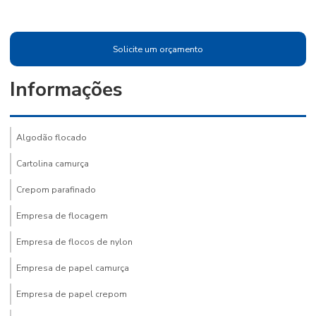
Solicite um orçamento
Informações
Algodão flocado
Cartolina camurça
Crepom parafinado
Empresa de flocagem
Empresa de flocos de nylon
Empresa de papel camurça
Empresa de papel crepom