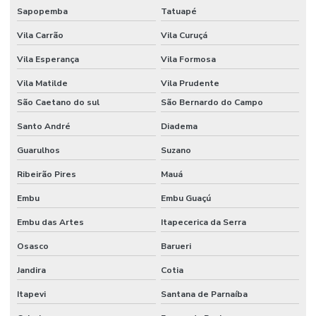
Sapopemba
Tatuapé
Vila Carrão
Vila Curuçá
Vila Esperança
Vila Formosa
Vila Matilde
Vila Prudente
São Caetano do sul
São Bernardo do Campo
Santo André
Diadema
Guarulhos
Suzano
Ribeirão Pires
Mauá
Embu
Embu Guaçú
Embu das Artes
Itapecerica da Serra
Osasco
Barueri
Jandira
Cotia
Itapevi
Santana de Parnaíba