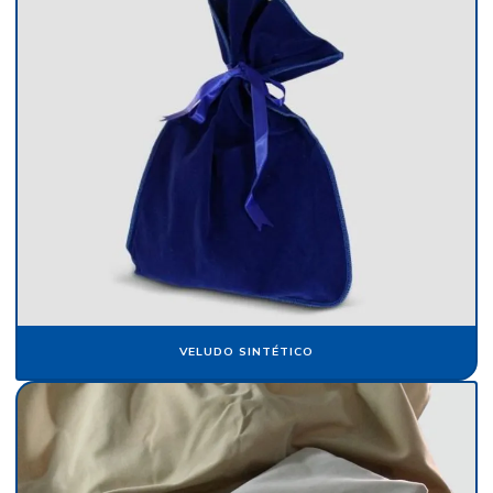
Fábrica de veludo flocado
Fábrica de veludo sintético
Fábrica de veludo em sp
Fabricante de papel camurça
Fabricante de papel crepom
Fabricante papel de seda
Fabricante de veludo
Flocagem de bobinas de papéis
Flocos de nylon
VELUDO SINTÉTICO
Flocos de nylon comprar
Folha de papel camurça
Folha de papel crepom parafinado
Folha de papel de seda atacado