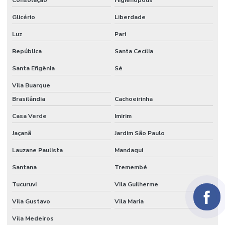
Papel para embrulhar bem casado comprar
Glicério
Liberdade
Papel parecido com veludo
Luz
Pari
Papel seda
República
Santa Cecília
Papel seda atacado
Santa Efigênia
Sé
Vila Buarque
Papel seda branco
Brasilândia
Cachoeirinha
Papel de seda colorido
Casa Verde
Imirim
Papel seda dourado
Jaçanã
Jardim São Paulo
Papel veludo
Lauzane Paulista
Mandaqui
Papel veludo onde comprar
Santana
Tremembé
Papel veludo valor
Tucuruvi
Vila Guilherme
Preço do tecido veludo
Vila Gustavo
Vila Maria
Preço do veludo por metro
Vila Medeiros