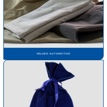
Folha de papel veludo
Folha de seda fluorescente
Fornecedor de algodão flocado
Fornecedor de cartolina camurça
Fornecedor de crepom parafinado
Fornecedor de floco de nylon
VELUDO AUTOMOTIVO
Fornecedor de papel camurça
Fornecedor de papel crepom
Fornecedor de papel crepom parafinado
Fornecedor de papel veludo
Fornecedor de tecido flocado
Fornecedor de veludo