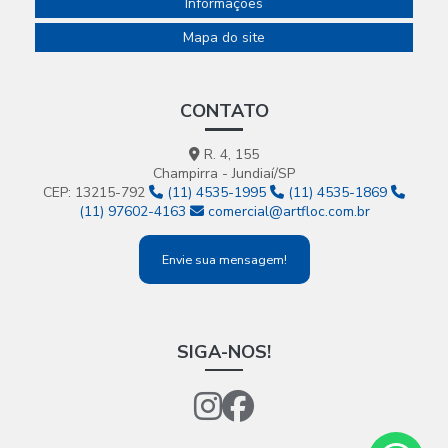
Informações
Mapa do site
CONTATO
R. 4, 155
Champirra - Jundiaí/SP
CEP: 13215-792
(11) 4535-1995
(11) 4535-1869
(11) 97602-4163
comercial@artfloc.com.br
Envie sua mensagem!
SIGA-NOS!