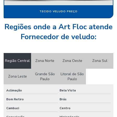
Papel camurça preço
TECIDO VELUDO PREÇO
Papel camurça valor
Regiões onde a Art Floc atende
Papel crepom
Fornecedor de veludo:
Papel crepom atacado
Papel crepom por atacado
Papel crepom atacado sp
Região Central
Zona Norte
Zona Oeste
Zona Sul
Papel crepom bem casado
Grande São
Litoral de São
Papel crepom branco atacado
Zona Leste
Paulo
Paulo
Papel crepom impermeável
Aclimação
Bela Vista
Papel crepom parafinado
Bom Retiro
Brás
Papel crepom parafinado preço
Cambuci
Centro
Papel crepom preço
Consolação
Higienópolis