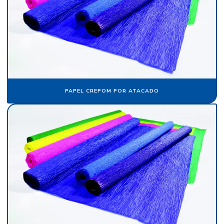
Fornecedor de papel crepom
Fornecedor de papel crepom parafinado
Fornecedor de papel veludo
Fornecedor de tecido flocado
Fornecedor de veludo
PAPEL CREPOM POR ATACADO
Fornecedor de veludo para automóvel
Fornecedor de veludo sintético
Indústria de flocagem
Indústria de papel crepom
Indústria de papel de seda
Pacote de papel de seda
Papel aveludado