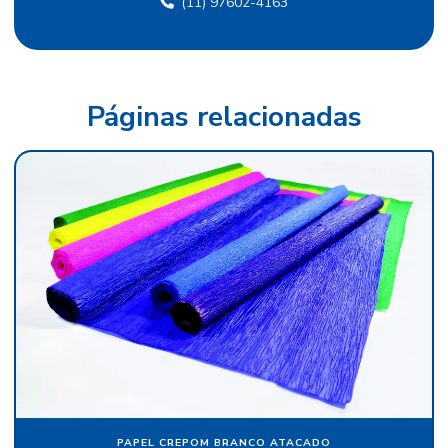
(11) 97602-4163
Fábrica de papel veludo
Fábrica de tecido flocado
Fábrica de tecido de veludo
Páginas relacionadas
Fábrica de veludo
Fábrica de veludo flocado
Fábrica de veludo sintético
Fábrica de veludo em sp
Fabricante de papel camurça
Fabricante de papel crepom
Fabricante papel de seda
Fabricante de veludo
Flocagem de bobinas de papéis
PAPEL CREPOM BRANCO ATACADO