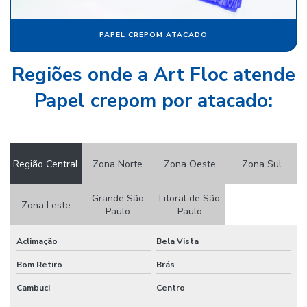
Papel camurça
Papel camurça atacado
PAPEL CREPOM ATACADO
Papel camurça colorido
Regiões onde a Art Floc atende
Papel camurça onde comprar
Papel crepom por atacado:
Papel camurça pacote
Papel camurça preço
Papel camurça valor
Região Central
Zona Norte
Zona Oeste
Zona Sul
Papel crepom
Grande São
Litoral de São
Zona Leste
Papel crepom atacado
Paulo
Paulo
Papel crepom por atacado
Aclimação
Bela Vista
Papel crepom atacado sp
Bom Retiro
Brás
Papel crepom bem casado
Cambuci
Centro