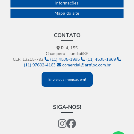
Informações
Mapa do site
CONTATO
R. 4, 155
Champirra - Jundiaí/SP
CEP: 13215-792
(11) 4535-1995
(11) 4535-1869
(11) 97602-4163
comercial@artfloc.com.br
Envie sua mensagem!
SIGA-NOS!