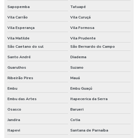
Sapopemba
Tatuapé
Vila Carrão
Vila Curuçá
Vila Esperança
Vila Formosa
Vila Matilde
Vila Prudente
São Caetano do sul
São Bernardo do Campo
Santo André
Diadema
Guarulhos
Suzano
Ribeirão Pires
Mauá
Embu
Embu Guaçú
Embu das Artes
Itapecerica da Serra
Osasco
Barueri
Jandira
Cotia
Itapevi
Santana de Parnaíba