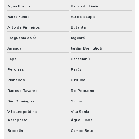
Papel veludo
Água Branca
Bairro do Limão
Papel veludo onde comprar
Barra Funda
Alto da Lapa
Papel veludo valor
Alto de Pinheiros
Butantã
Preço do tecido veludo
Freguesia do Ó
Jaguaré
Preço do veludo por metro
Jaraguá
Jardim Bonfiglioli
Serviço de flocagem
Lapa
Pacaembú
Perdizes
Perús
Tecido algodão flocado
Pinheiros
Pirituba
Tecido aveludado automotivo
Raposo Tavares
Rio Pequeno
Tecido flocado
São Domingos
Sumaré
Tecido flocado de nylon
Vila Leopoldina
Vila Sonia
Tecido floco de algodão
Aeroporto
Água Funda
Tecido inflável de pvc
Brooklin
Campo Belo
Tecido de pvc inflável