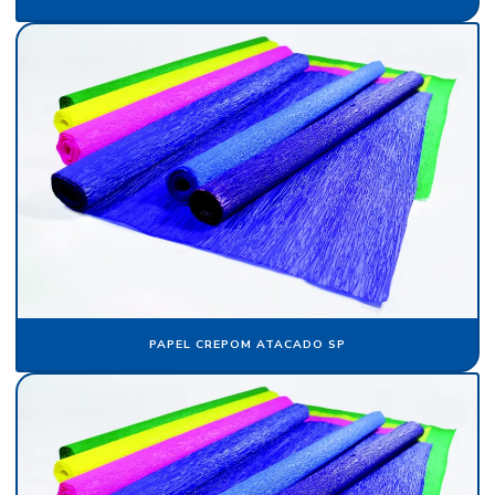
Flocos de nylon
Flocos de nylon comprar
Folha de papel camurça
Folha de papel crepom parafinado
Folha de papel de seda atacado
Folha de papel veludo
Folha de seda fluorescente
Fornecedor de algodão flocado
PAPEL CREPOM ATACADO SP
Fornecedor de cartolina camurça
Fornecedor de crepom parafinado
Fornecedor de floco de nylon
Fornecedor de papel camurça