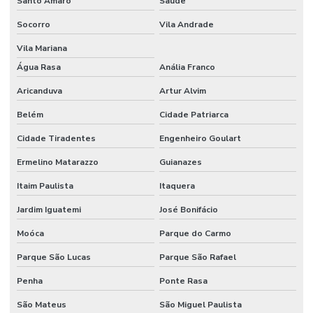
Santo Amaro
Saúde
Socorro
Vila Andrade
Vila Mariana
Água Rasa
Anália Franco
Aricanduva
Artur Alvim
Belém
Cidade Patriarca
Cidade Tiradentes
Engenheiro Goulart
Ermelino Matarazzo
Guianazes
Itaim Paulista
Itaquera
Jardim Iguatemi
José Bonifácio
Moóca
Parque do Carmo
Parque São Lucas
Parque São Rafael
Penha
Ponte Rasa
São Mateus
São Miguel Paulista