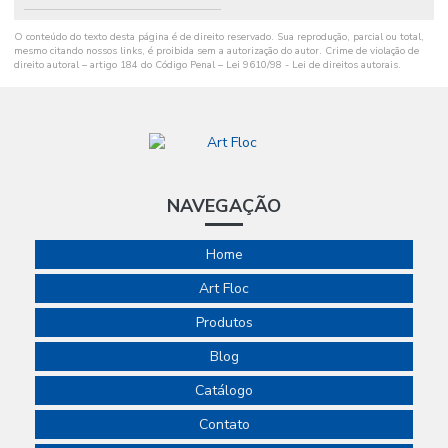
O conteúdo do texto desta página é de direito reservado. Sua reprodução, parcial ou total,
mesmo citando nossos links, é proibida sem a autorização do autor. Crime de violação de
direito autoral – artigo 184 do Código Penal –
Lei 9610/98 - Lei de direitos autorais
.
NAVEGAÇÃO
Home
Art Floc
Produtos
Blog
Catálogo
Contato