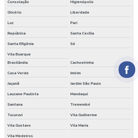
Consolação
Higienópolis
Papel crepom branco atacado
Glicério
Liberdade
Papel crepom impermeável
Luz
Pari
Papel crepom parafinado
República
Santa Cecília
Papel crepom parafinado preço
Santa Efigênia
Sé
Papel crepom preço
Vila Buarque
Papel para embrulhar bem casado comprar
Brasilândia
Cachoeirinha
Papel parecido com veludo
Casa Verde
Imirim
Papel seda
Jaçanã
Jardim São Paulo
Papel seda atacado
Lauzane Paulista
Mandaqui
Santana
Tremembé
Papel seda branco
Tucuruvi
Vila Guilherme
Papel de seda colorido
Vila Gustavo
Vila Maria
Papel seda dourado
Vila Medeiros