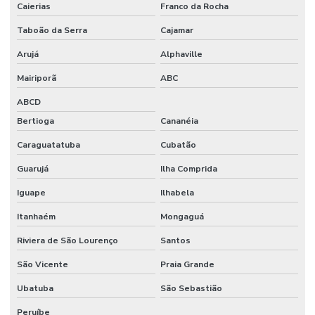
Caierias
Franco da Rocha
Taboão da Serra
Cajamar
Arujá
Alphaville
Mairiporã
ABC
ABCD
Bertioga
Cananéia
Caraguatatuba
Cubatão
Guarujá
Ilha Comprida
Iguape
Ilhabela
Itanhaém
Mongaguá
Riviera de São Lourenço
Santos
São Vicente
Praia Grande
Ubatuba
São Sebastião
Peruíbe