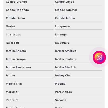
Campo Grande
Campo Limpo
Tecido tule flocado
Capão Redondo
Cidade Ademar
Tecido veludo
Cidade Dutra
Cidade Jardim
Grajaú
Ibirapuera
Tecido veludo atacado
Interlagos
Ipiranga
Tecido veludo automotivo
Itaim Bibi
Jabaquara
Tecido veludo automotivo comprar
Jardim Ângela
Jardim América
Tecido veludo comprar
Jardim Europa
Jardim Paulista
Tecido veludo flocado
Jardim Paulistano
Jardim São Luiz
Tecido veludo preço
Jardins
Jockey Club
Tecido veludo sintético
M'Boi Mirim
Moema
Veludo automotivo
Morumbi
Parelheiros
Veludo sintético
Pedreira
Sacomã
Vendedor de papel de seda atacado